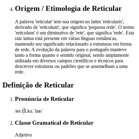
Origem / Etimologia
de
Reticular
A palavra 'reticular' tem sua origem no latim 'reticularis',
derivado de 'reticulum', que significa 'pequena rede'. O termo
'reticulum' é um diminutivo de 'rete', que significa 'rede'. Esta
raiz latina está presente em várias línguas românicas,
mantendo seu significado relacionado a estruturas em forma
de rede. A evolução da palavra para o português manteve
tanto a forma quanto o sentido original, sendo amplamente
utilizada em diversos campos científicos e técnicos para
descrever estruturas ou padrões que se assemelham a uma
rede.
Definição de
Reticular
Pronúncia
de
Reticular
/ʁe.t͡ʃi.ku.ˈlaʁ/
Classe Gramatical
de
Reticular
Adjetivo