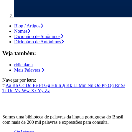
Blog / Artigos
Nomes
Dicionário de Sinônimos
Dicionário de Antônimos
Veja também:
ridicularia
Mais Palavras
Navegar por letra:
#
Aa
Bb
Cc
Dd
Ee
Ff
Gg
Hh
Ii
Jj
Kk
Ll
Mm
Nn
Oo
Pp
Qq
Rr
Ss
Tt
Uu
Vv
Ww
Xx
Yy
Zz
Somos uma biblioteca de palavras da língua portuguesa do Brasil
com mais de 200 mil palavras e expressões para consulta.