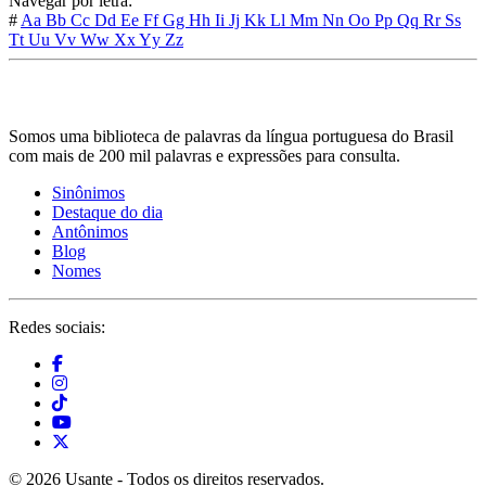
Navegar por letra:
#
Aa
Bb
Cc
Dd
Ee
Ff
Gg
Hh
Ii
Jj
Kk
Ll
Mm
Nn
Oo
Pp
Qq
Rr
Ss
Tt
Uu
Vv
Ww
Xx
Yy
Zz
Somos uma biblioteca de palavras da língua portuguesa do Brasil
com mais de 200 mil palavras e expressões para consulta.
Sinônimos
Destaque do dia
Antônimos
Blog
Nomes
Redes sociais:
© 2026 Usante - Todos os direitos reservados.