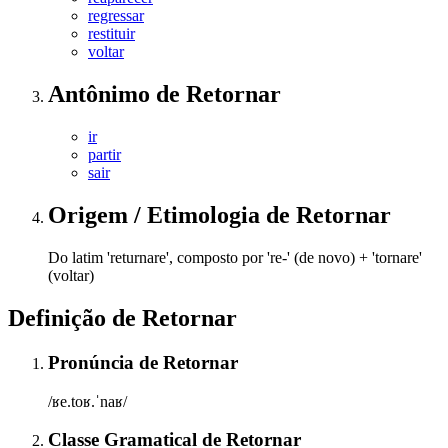
regressar
restituir
voltar
Antônimo
de
Retornar
ir
partir
sair
Origem / Etimologia
de
Retornar
Do latim 'returnare', composto por 're-' (de novo) + 'tornare'
(voltar)
Definição de
Retornar
Pronúncia
de
Retornar
/ʁe.toʁ.ˈnaʁ/
Classe Gramatical
de
Retornar