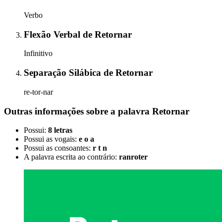
Verbo
Flexão Verbal
de
Retornar
Infinitivo
Separação Silábica
de
Retornar
re-tor-nar
Outras informações sobre
a palavra
Retornar
Possui:
8 letras
Possui as vogais:
e o a
Possui as consoantes:
r t n
A palavra escrita ao contrário:
ranroter