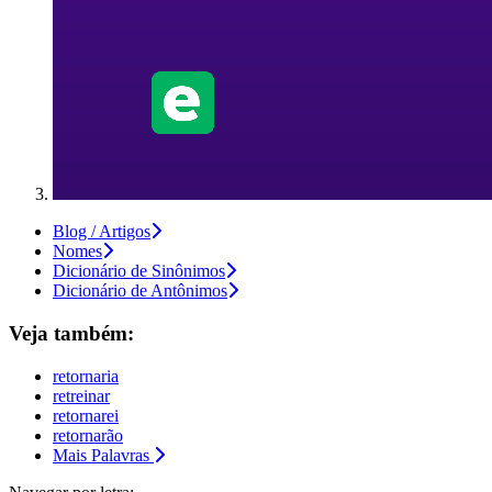
Blog / Artigos
Nomes
Dicionário de Sinônimos
Dicionário de Antônimos
Veja também:
retornaria
retreinar
retornarei
retornarão
Mais Palavras