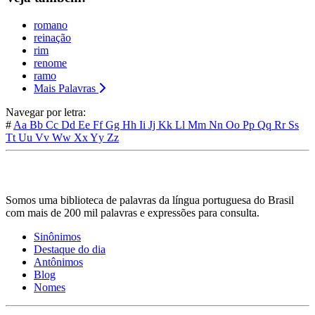
romano
reinação
rim
renome
ramo
Mais Palavras
Navegar por letra:
#
Aa
Bb
Cc
Dd
Ee
Ff
Gg
Hh
Ii
Jj
Kk
Ll
Mm
Nn
Oo
Pp
Qq
Rr
Ss
Tt
Uu
Vv
Ww
Xx
Yy
Zz
Somos uma biblioteca de palavras da língua portuguesa do Brasil
com mais de 200 mil palavras e expressões para consulta.
Sinônimos
Destaque do dia
Antônimos
Blog
Nomes