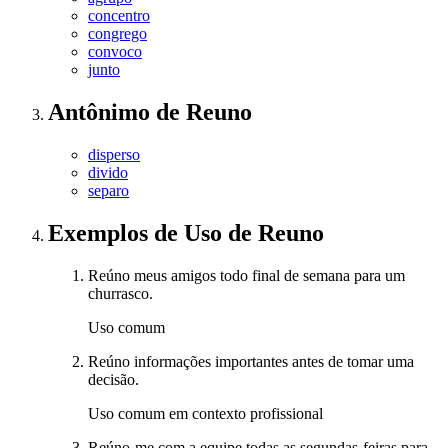
concentro
congrego
convoco
junto
Antônimo
de
Reuno
disperso
divido
separo
Exemplos de Uso
de Reuno
Reúno meus amigos todo final de semana para um
churrasco.
Uso comum
Reúno informações importantes antes de tomar uma
decisão.
Uso comum em contexto profissional
Reúno-me com a equipe todas as segundas-feiras para