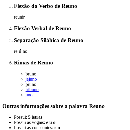
Flexão do Verbo
de
Reuno
reunir
Flexão Verbal
de
Reuno
Separação Silábica
de
Reuno
re-ú-no
Rimas
de
Reuno
bruno
jejuno
pruno
tribuno
uno
Outras informações sobre
a palavra
Reuno
Possui:
5 letras
Possui as vogais:
e u o
Possui as consoantes:
r n