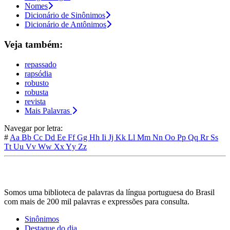
Nomes
Dicionário de Sinônimos
Dicionário de Antônimos
Veja também:
repassado
rapsódia
robusto
robusta
revista
Mais Palavras
Navegar por letra:
#
Aa
Bb
Cc
Dd
Ee
Ff
Gg
Hh
Ii
Jj
Kk
Ll
Mm
Nn
Oo
Pp
Qq
Rr
Ss
Tt
Uu
Vv
Ww
Xx
Yy
Zz
Somos uma biblioteca de palavras da língua portuguesa do Brasil
com mais de 200 mil palavras e expressões para consulta.
Sinônimos
Destaque do dia