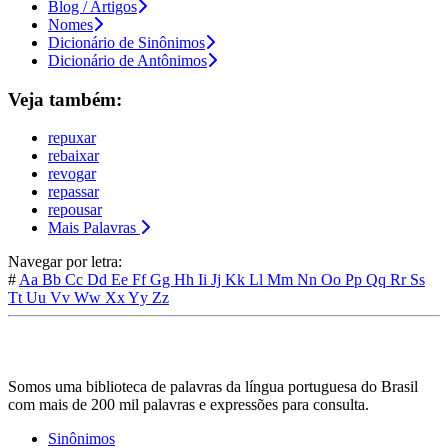
Blog / Artigos
Nomes
Dicionário de Sinônimos
Dicionário de Antônimos
Veja também:
repuxar
rebaixar
revogar
repassar
repousar
Mais Palavras
Navegar por letra:
#
Aa
Bb
Cc
Dd
Ee
Ff
Gg
Hh
Ii
Jj
Kk
Ll
Mm
Nn
Oo
Pp
Qq
Rr
Ss
Tt
Uu
Vv
Ww
Xx
Yy
Zz
Somos uma biblioteca de palavras da língua portuguesa do Brasil
com mais de 200 mil palavras e expressões para consulta.
Sinônimos