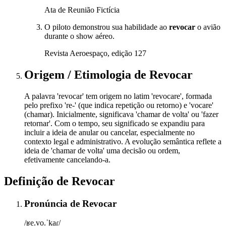
Ata de Reunião Fictícia
O piloto demonstrou sua habilidade ao
revocar
o avião
durante o show aéreo.
Revista Aeroespaço, edição 127
Origem / Etimologia
de
Revocar
A palavra 'revocar' tem origem no latim 'revocare', formada
pelo prefixo 're-' (que indica repetição ou retorno) e 'vocare'
(chamar). Inicialmente, significava 'chamar de volta' ou 'fazer
retornar'. Com o tempo, seu significado se expandiu para
incluir a ideia de anular ou cancelar, especialmente no
contexto legal e administrativo. A evolução semântica reflete a
ideia de 'chamar de volta' uma decisão ou ordem,
efetivamente cancelando-a.
Definição de
Revocar
Pronúncia
de
Revocar
/ʁe.vo.ˈkaɾ/