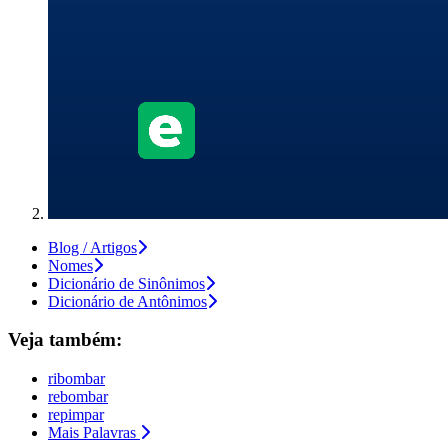
Blog / Artigos
Nomes
Dicionário de Sinônimos
Dicionário de Antônimos
Veja também:
ribombar
rebombar
repimpar
Mais Palavras