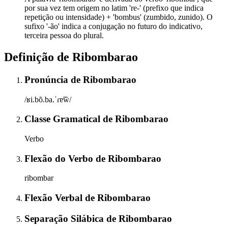
por sua vez tem origem no latim 're-' (prefixo que indica
repetição ou intensidade) + 'bombus' (zumbido, zunido). O
sufixo '-ão' indica a conjugação no futuro do indicativo,
terceira pessoa do plural.
Definição de
Ribombarao
Pronúncia
de
Ribombarao
/ʁi.bõ.ba.ˈɾɐ̃w̃/
Classe Gramatical
de
Ribombarao
Verbo
Flexão do Verbo
de
Ribombarao
ribombar
Flexão Verbal
de
Ribombarao
Separação Silábica
de
Ribombarao