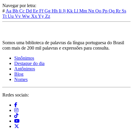
Navegar por letra:
#
Aa
Bb
Cc
Dd
Ee
Ff
Gg
Hh
Ii
Jj
Kk
Ll
Mm
Nn
Oo
Pp
Qq
Rr
Ss
Tt
Uu
Vv
Ww
Xx
Yy
Zz
Somos uma biblioteca de palavras da língua portuguesa do Brasil
com mais de 200 mil palavras e expressões para consulta.
Sinônimos
Destaque do dia
Antônimos
Blog
Nomes
Redes sociais: