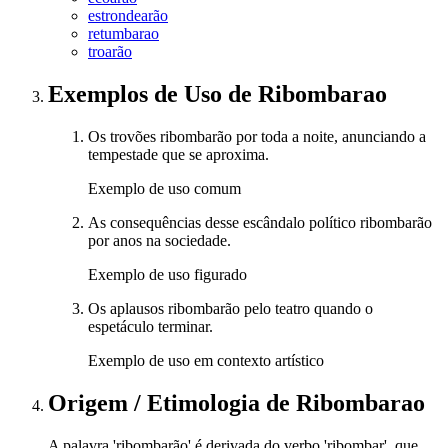
estrondearão
retumbarao
troarão
Exemplos de Uso
de Ribombarao
Os trovões ribombarão por toda a noite, anunciando a
tempestade que se aproxima.
Exemplo de uso comum
As consequências desse escândalo político ribombarão
por anos na sociedade.
Exemplo de uso figurado
Os aplausos ribombarão pelo teatro quando o
espetáculo terminar.
Exemplo de uso em contexto artístico
Origem / Etimologia
de
Ribombarao
A palavra 'ribombarão' é derivada do verbo 'ribombar', que