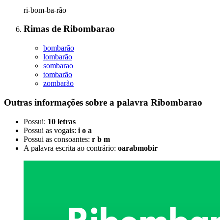
ri-bom-ba-rão
Rimas
de
Ribombarao
bombarão
lombarão
sombarao
tombarão
zombarão
Outras informações sobre
a palavra
Ribombarao
Possui:
10 letras
Possui as vogais:
i o a
Possui as consoantes:
r b m
A palavra escrita ao contrário:
oarabmobir