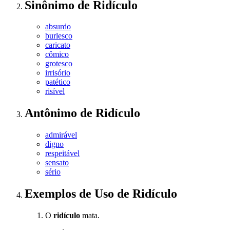
Sinônimo
de
Ridículo
absurdo
burlesco
caricato
cômico
grotesco
irrisório
patético
risível
Antônimo
de
Ridículo
admirável
digno
respeitável
sensato
sério
Exemplos de Uso
de Ridículo
O
ridículo
mata.