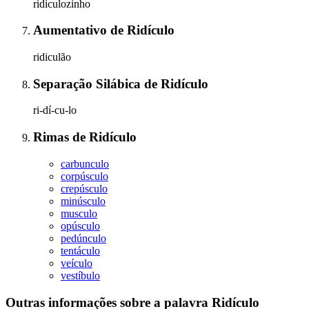
ridiculozinho
Aumentativo
de
Ridículo
ridiculão
Separação Silábica
de
Ridículo
ri-dí-cu-lo
Rimas
de
Ridículo
carbunculo
corpúsculo
crepúsculo
minúsculo
musculo
opúsculo
pedúnculo
tentáculo
veículo
vestíbulo
Outras informações sobre
a palavra
Ridículo