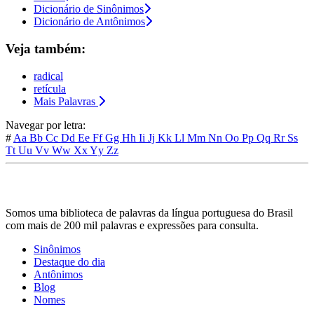
Dicionário de Sinônimos
Dicionário de Antônimos
Veja também:
radical
retícula
Mais Palavras
Navegar por letra:
#
Aa
Bb
Cc
Dd
Ee
Ff
Gg
Hh
Ii
Jj
Kk
Ll
Mm
Nn
Oo
Pp
Qq
Rr
Ss
Tt
Uu
Vv
Ww
Xx
Yy
Zz
Somos uma biblioteca de palavras da língua portuguesa do Brasil
com mais de 200 mil palavras e expressões para consulta.
Sinônimos
Destaque do dia
Antônimos
Blog
Nomes