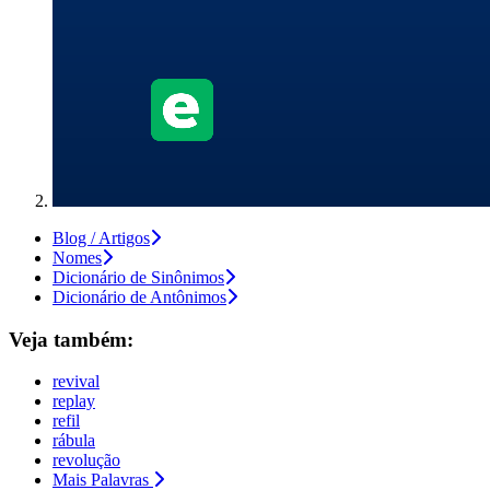
Blog / Artigos
Nomes
Dicionário de Sinônimos
Dicionário de Antônimos
Veja também:
revival
replay
refil
rábula
revolução
Mais Palavras