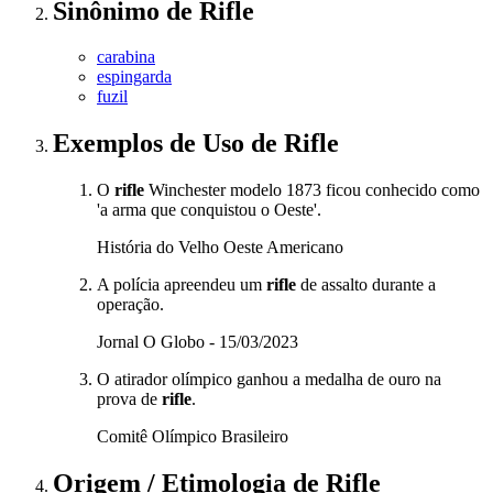
Sinônimo
de
Rifle
carabina
espingarda
fuzil
Exemplos de Uso
de Rifle
O
rifle
Winchester modelo 1873 ficou conhecido como
'a arma que conquistou o Oeste'.
História do Velho Oeste Americano
A polícia apreendeu um
rifle
de assalto durante a
operação.
Jornal O Globo - 15/03/2023
O atirador olímpico ganhou a medalha de ouro na
prova de
rifle
.
Comitê Olímpico Brasileiro
Origem / Etimologia
de
Rifle