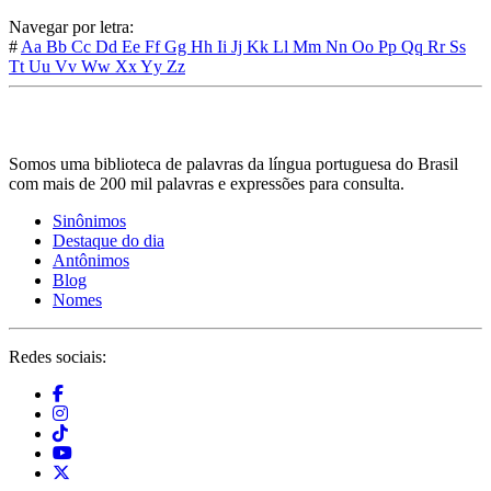
Navegar por letra:
#
Aa
Bb
Cc
Dd
Ee
Ff
Gg
Hh
Ii
Jj
Kk
Ll
Mm
Nn
Oo
Pp
Qq
Rr
Ss
Tt
Uu
Vv
Ww
Xx
Yy
Zz
Somos uma biblioteca de palavras da língua portuguesa do Brasil
com mais de 200 mil palavras e expressões para consulta.
Sinônimos
Destaque do dia
Antônimos
Blog
Nomes
Redes sociais: