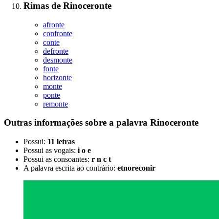
Rimas
de
Rinoceronte
afronte
confronte
conte
defronte
desmonte
fonte
horizonte
monte
ponte
remonte
Outras informações sobre
a palavra
Rinoceronte
Possui:
11 letras
Possui as vogais:
i o e
Possui as consoantes:
r n c t
A palavra escrita ao contrário:
etnoreconir