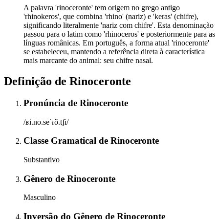
A palavra 'rinoceronte' tem origem no grego antigo
'rhinokeros', que combina 'rhino' (nariz) e 'keras' (chifre),
significando literalmente 'nariz com chifre'. Esta denominação
passou para o latim como 'rhinoceros' e posteriormente para as
línguas românicas. Em português, a forma atual 'rinoceronte'
se estabeleceu, mantendo a referência direta à característica
mais marcante do animal: seu chifre nasal.
Definição de
Rinoceronte
Pronúncia
de
Rinoceronte
/ʁi.no.seˈɾõ.tʃi/
Classe Gramatical
de
Rinoceronte
Substantivo
Gênero
de
Rinoceronte
Masculino
Inversão do Gênero
de
Rinoceronte