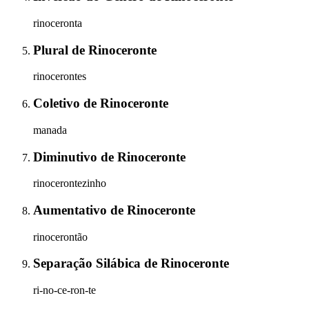
rinoceronta
Plural
de
Rinoceronte
rinocerontes
Coletivo
de
Rinoceronte
manada
Diminutivo
de
Rinoceronte
rinocerontezinho
Aumentativo
de
Rinoceronte
rinocerontão
Separação Silábica
de
Rinoceronte
ri-no-ce-ron-te