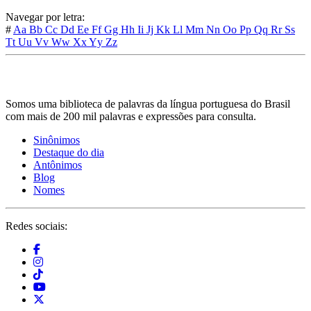
Navegar por letra:
#
Aa
Bb
Cc
Dd
Ee
Ff
Gg
Hh
Ii
Jj
Kk
Ll
Mm
Nn
Oo
Pp
Qq
Rr
Ss
Tt
Uu
Vv
Ww
Xx
Yy
Zz
Somos uma biblioteca de palavras da língua portuguesa do Brasil
com mais de 200 mil palavras e expressões para consulta.
Sinônimos
Destaque do dia
Antônimos
Blog
Nomes
Redes sociais: