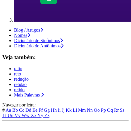
Blog / Artigos
Nomes
Dicionário de Sinônimos
Dicionário de Antônimos
Veja também:
ratio
reto
redução
retidão
retido
Mais Palavras
Navegar por letra:
#
Aa
Bb
Cc
Dd
Ee
Ff
Gg
Hh
Ii
Jj
Kk
Ll
Mm
Nn
Oo
Pp
Qq
Rr
Ss
Tt
Uu
Vv
Ww
Xx
Yy
Zz