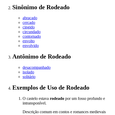
Sinônimo
de
Rodeado
abraçado
cercado
cingido
circundado
contornado
envolto
envolvido
Antônimo
de
Rodeado
desacompanhado
isolado
solitário
Exemplos de Uso
de Rodeado
O castelo estava
rodeado
por um fosso profundo e
intransponível.
Descrição comum em contos e romances medievais