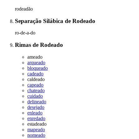
rodeadão
Separação Silábica
de
Rodeado
ro-de-a-do
Rimas
de
Rodeado
ameado
arqueado
bloqueado
cadeado
caldeado
capeado
chateado
cuidado
delineado
desejado
enleado
enredado
estadeado
mapeado
nomeado