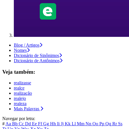
Blog / Artigos
Nomes
Dicionário de Sinônimos
Dicionário de Antônimos
Veja também:
realizasse
realce
realização
realejo
realeza
Mais Palavras
Navegar por letra:
#
Aa
Bb
Cc
Dd
Ee
Ff
Gg
Hh
Ii
Jj
Kk
Ll
Mm
Nn
Oo
Pp
Qq
Rr
Ss
Tt
Uu
Vv
Ww
Xx
Yy
Zz