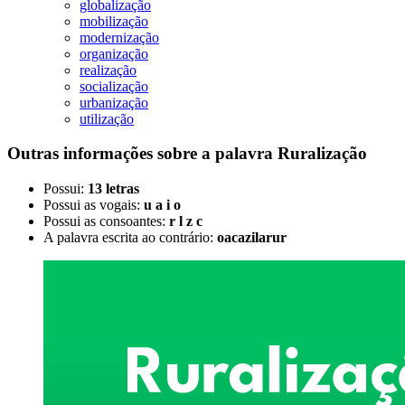
globalização
mobilização
modernização
organização
realização
socialização
urbanização
utilização
Outras informações sobre
a palavra
Ruralização
Possui:
13 letras
Possui as vogais:
u a i o
Possui as consoantes:
r l z c
A palavra escrita ao contrário:
oacazilarur