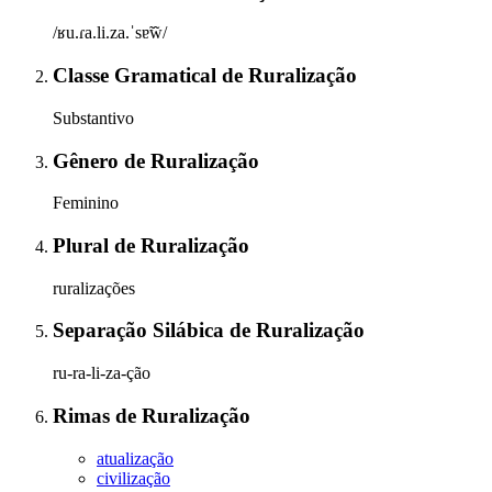
/ʁu.ɾa.li.za.ˈsɐ̃w̃/
Classe Gramatical
de
Ruralização
Substantivo
Gênero
de
Ruralização
Feminino
Plural
de
Ruralização
ruralizações
Separação Silábica
de
Ruralização
ru-ra-li-za-ção
Rimas
de
Ruralização
atualização
civilização