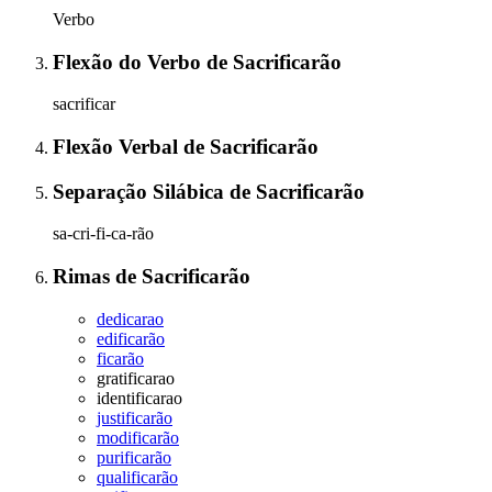
Verbo
Flexão do Verbo
de
Sacrificarão
sacrificar
Flexão Verbal
de
Sacrificarão
Separação Silábica
de
Sacrificarão
sa-cri-fi-ca-rão
Rimas
de
Sacrificarão
dedicarao
edificarão
ficarão
gratificarao
identificarao
justificarão
modificarão
purificarão
qualificarão