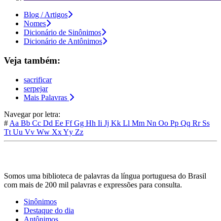
Blog / Artigos
Nomes
Dicionário de Sinônimos
Dicionário de Antônimos
Veja também:
sacrificar
serpejar
Mais Palavras
Navegar por letra:
#
Aa
Bb
Cc
Dd
Ee
Ff
Gg
Hh
Ii
Jj
Kk
Ll
Mm
Nn
Oo
Pp
Qq
Rr
Ss
Tt
Uu
Vv
Ww
Xx
Yy
Zz
Somos uma biblioteca de palavras da língua portuguesa do Brasil
com mais de 200 mil palavras e expressões para consulta.
Sinônimos
Destaque do dia
Antônimos