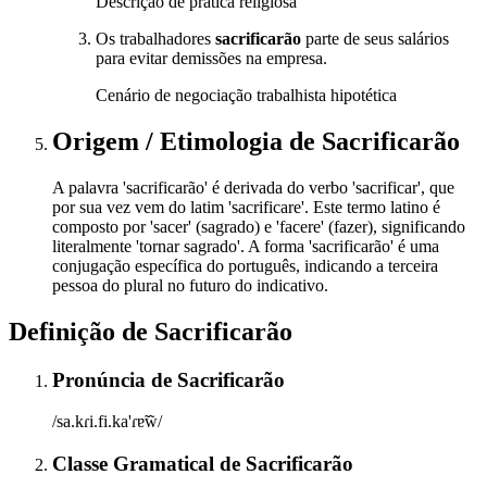
Descrição de prática religiosa
Os trabalhadores
sacrificarão
parte de seus salários
para evitar demissões na empresa.
Cenário de negociação trabalhista hipotética
Origem / Etimologia
de
Sacrificarão
A palavra 'sacrificarão' é derivada do verbo 'sacrificar', que
por sua vez vem do latim 'sacrificare'. Este termo latino é
composto por 'sacer' (sagrado) e 'facere' (fazer), significando
literalmente 'tornar sagrado'. A forma 'sacrificarão' é uma
conjugação específica do português, indicando a terceira
pessoa do plural no futuro do indicativo.
Definição de
Sacrificarão
Pronúncia
de
Sacrificarão
/sa.kɾi.fi.ka'ɾɐ̃w̃/
Classe Gramatical
de
Sacrificarão