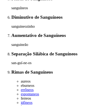
sanguíneos
Diminutivo
de
Sanguíneos
sanguineozinho
Aumentativo
de
Sanguíneos
sanguineão
Separação Silábica
de
Sanguíneos
san-guí-ne-os
Rimas
de
Sanguíneos
aureos
eburneos
errôneos
espontaneos
ferreos
idôneos