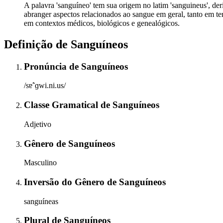
A palavra 'sanguíneo' tem sua origem no latim 'sanguineus', de
abranger aspectos relacionados ao sangue em geral, tanto em te
em contextos médicos, biológicos e genealógicos.
Definição de
Sanguíneos
Pronúncia
de
Sanguíneos
/sɐ̃ˈɡwi.ni.us/
Classe Gramatical
de
Sanguíneos
Adjetivo
Gênero
de
Sanguíneos
Masculino
Inversão do Gênero
de
Sanguíneos
sanguíneas
Plural
de
Sanguíneos