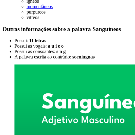
igneos
momentâneos
purpureos
vitreos
Outras informações sobre
a palavra
Sanguíneos
Possui:
11 letras
Possui as vogais:
a u i e o
Possui as consoantes:
s n g
A palavra escrita ao contrário:
soeniugnas