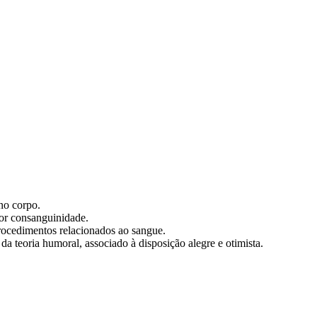
no corpo.
por consanguinidade.
rocedimentos relacionados ao sangue.
a teoria humoral, associado à disposição alegre e otimista.