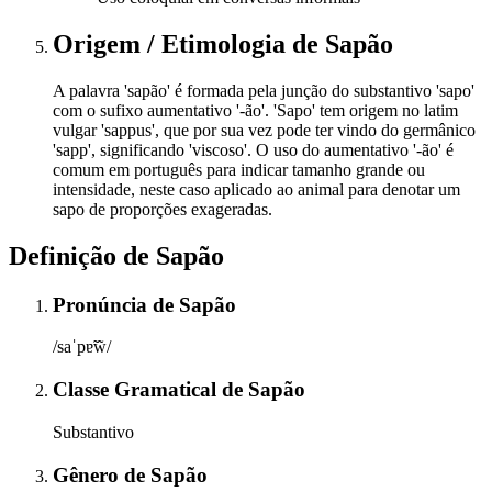
Origem / Etimologia
de
Sapão
A palavra 'sapão' é formada pela junção do substantivo 'sapo'
com o sufixo aumentativo '-ão'. 'Sapo' tem origem no latim
vulgar 'sappus', que por sua vez pode ter vindo do germânico
'sapp', significando 'viscoso'. O uso do aumentativo '-ão' é
comum em português para indicar tamanho grande ou
intensidade, neste caso aplicado ao animal para denotar um
sapo de proporções exageradas.
Definição de
Sapão
Pronúncia
de
Sapão
/saˈpɐ̃w̃/
Classe Gramatical
de
Sapão
Substantivo
Gênero
de
Sapão