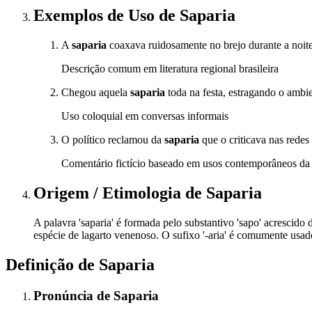
Exemplos de Uso
de Saparia
A
saparia
coaxava ruidosamente no brejo durante a noit
Descrição comum em literatura regional brasileira
Chegou aquela
saparia
toda na festa, estragando o ambie
Uso coloquial em conversas informais
O político reclamou da
saparia
que o criticava nas redes 
Comentário fictício baseado em usos contemporâneos da 
Origem / Etimologia
de
Saparia
A palavra 'saparia' é formada pelo substantivo 'sapo' acrescido d
espécie de lagarto venenoso. O sufixo '-aria' é comumente usa
Definição de
Saparia
Pronúncia
de
Saparia