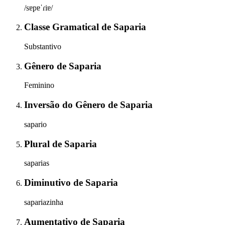
/sɐpɐˈɾiɐ/
Classe Gramatical
de
Saparia
Substantivo
Gênero
de
Saparia
Feminino
Inversão do Gênero
de
Saparia
sapario
Plural
de
Saparia
saparias
Diminutivo
de
Saparia
sapariazinha
Aumentativo
de
Saparia