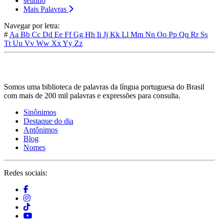
selinho
Mais Palavras
Navegar por letra:
#
Aa
Bb
Cc
Dd
Ee
Ff
Gg
Hh
Ii
Jj
Kk
Ll
Mm
Nn
Oo
Pp
Qq
Rr
Ss
Tt
Uu
Vv
Ww
Xx
Yy
Zz
Somos uma biblioteca de palavras da língua portuguesa do Brasil
com mais de 200 mil palavras e expressões para consulta.
Sinônimos
Destaque do dia
Antônimos
Blog
Nomes
Redes sociais: