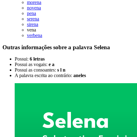
morena
novena
pena
serena
sirena
vena
verbena
Outras informações sobre
a palavra
Selena
Possui:
6 letras
Possui as vogais:
e a
Possui as consoantes:
s l n
A palavra escrita ao contrário:
aneles