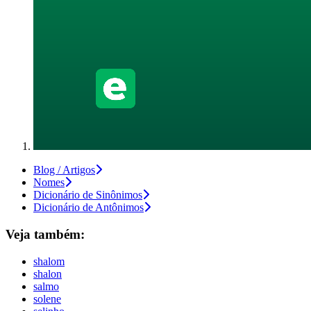
Blog / Artigos
Nomes
Dicionário de Sinônimos
Dicionário de Antônimos
Veja também:
shalom
shalon
salmo
solene