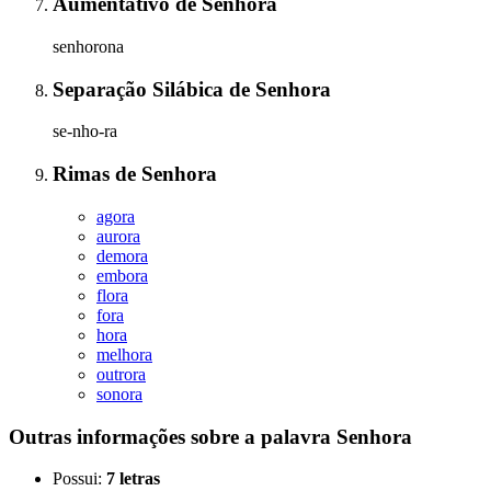
Aumentativo
de
Senhora
senhorona
Separação Silábica
de
Senhora
se-nho-ra
Rimas
de
Senhora
agora
aurora
demora
embora
flora
fora
hora
melhora
outrora
sonora
Outras informações sobre
a palavra
Senhora
Possui:
7 letras