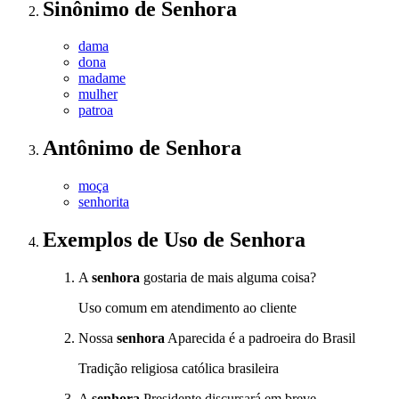
Sinônimo
de
Senhora
dama
dona
madame
mulher
patroa
Antônimo
de
Senhora
moça
senhorita
Exemplos de Uso
de Senhora
A
senhora
gostaria de mais alguma coisa?
Uso comum em atendimento ao cliente
Nossa
senhora
Aparecida é a padroeira do Brasil
Tradição religiosa católica brasileira
A
senhora
Presidente discursará em breve