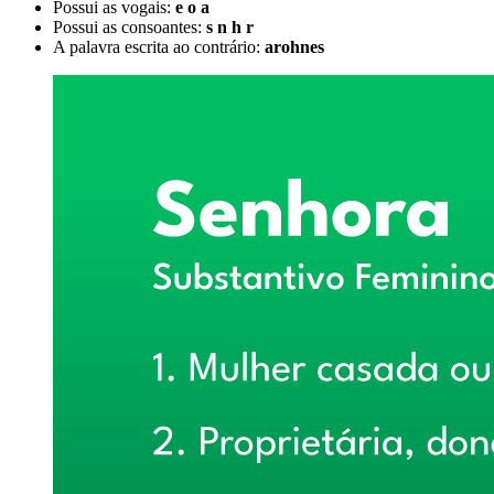
Possui as vogais:
e o a
Possui as consoantes:
s n h r
A palavra escrita ao contrário:
arohnes