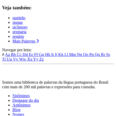
Veja também:
sumirão
sismar
sicômoro
sesmaria
senário
Mais Palavras
Navegar por letra:
#
Aa
Bb
Cc
Dd
Ee
Ff
Gg
Hh
Ii
Jj
Kk
Ll
Mm
Nn
Oo
Pp
Qq
Rr
Ss
Tt
Uu
Vv
Ww
Xx
Yy
Zz
Somos uma biblioteca de palavras da língua portuguesa do Brasil
com mais de 200 mil palavras e expressões para consulta.
Sinônimos
Destaque do dia
Antônimos
Blog
Nomes