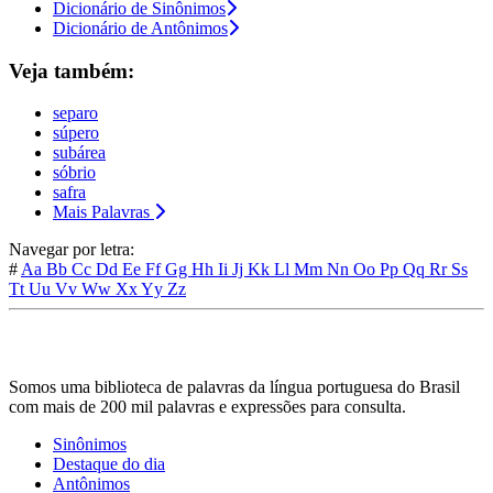
Dicionário de Sinônimos
Dicionário de Antônimos
Veja também:
separo
súpero
subárea
sóbrio
safra
Mais Palavras
Navegar por letra:
#
Aa
Bb
Cc
Dd
Ee
Ff
Gg
Hh
Ii
Jj
Kk
Ll
Mm
Nn
Oo
Pp
Qq
Rr
Ss
Tt
Uu
Vv
Ww
Xx
Yy
Zz
Somos uma biblioteca de palavras da língua portuguesa do Brasil
com mais de 200 mil palavras e expressões para consulta.
Sinônimos
Destaque do dia
Antônimos