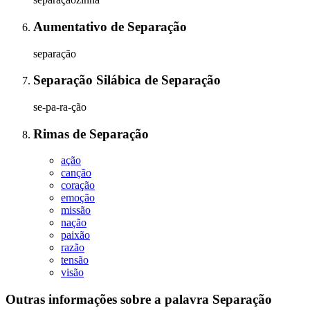
Aumentativo
de
Separação
separação
Separação Silábica
de
Separação
se-pa-ra-ção
Rimas
de
Separação
ação
canção
coração
emoção
missão
nação
paixão
razão
tensão
visão
Outras informações sobre
a palavra
Separação