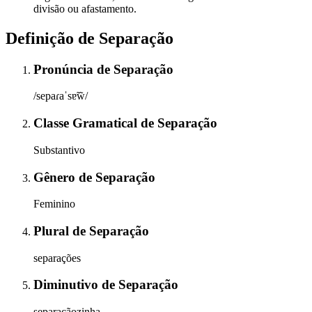
divisão ou afastamento.
Definição de
Separação
Pronúncia
de
Separação
/sepaɾaˈsɐ̃w̃/
Classe Gramatical
de
Separação
Substantivo
Gênero
de
Separação
Feminino
Plural
de
Separação
separações
Diminutivo
de
Separação
separaçãozinha