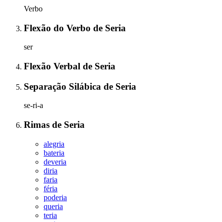
Verbo
Flexão do Verbo
de
Seria
ser
Flexão Verbal
de
Seria
Separação Silábica
de
Seria
se-ri-a
Rimas
de
Seria
alegria
bateria
deveria
diria
faria
féria
poderia
queria
teria