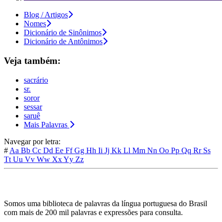
Blog / Artigos
Nomes
Dicionário de Sinônimos
Dicionário de Antônimos
Veja também:
sacrário
sr.
soror
sessar
saruê
Mais Palavras
Navegar por letra:
#
Aa
Bb
Cc
Dd
Ee
Ff
Gg
Hh
Ii
Jj
Kk
Ll
Mm
Nn
Oo
Pp
Qq
Rr
Ss
Tt
Uu
Vv
Ww
Xx
Yy
Zz
Somos uma biblioteca de palavras da língua portuguesa do Brasil
com mais de 200 mil palavras e expressões para consulta.