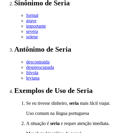
Sinônimo
de
Seria
formal
grave
importante
severa
solene
Antônimo
de
Seria
descontraida
despreocupada
frívola
leviana
Exemplos de Uso
de Seria
Se eu tivesse dinheiro,
seria
mais fácil viajar.
Uso comum na língua portuguesa
A situação é
seria
e requer atenção imediata.