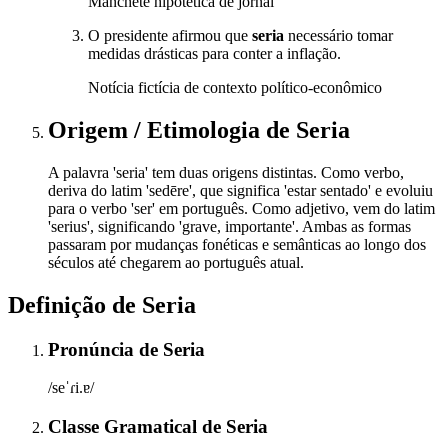
Manchete hipotética de jornal
O presidente afirmou que
seria
necessário tomar
medidas drásticas para conter a inflação.
Notícia fictícia de contexto político-econômico
Origem / Etimologia
de
Seria
A palavra 'seria' tem duas origens distintas. Como verbo,
deriva do latim 'sedēre', que significa 'estar sentado' e evoluiu
para o verbo 'ser' em português. Como adjetivo, vem do latim
'serius', significando 'grave, importante'. Ambas as formas
passaram por mudanças fonéticas e semânticas ao longo dos
séculos até chegarem ao português atual.
Definição de
Seria
Pronúncia
de
Seria
/seˈɾi.ɐ/
Classe Gramatical
de
Seria