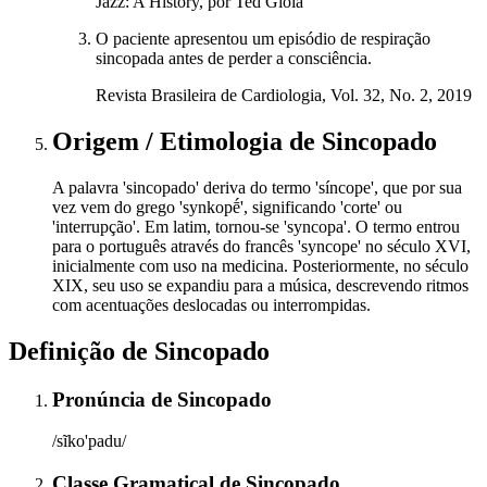
Jazz: A History, por Ted Gioia
O paciente apresentou um episódio de respiração
sincopada antes de perder a consciência.
Revista Brasileira de Cardiologia, Vol. 32, No. 2, 2019
Origem / Etimologia
de
Sincopado
A palavra 'sincopado' deriva do termo 'síncope', que por sua
vez vem do grego 'synkopḗ', significando 'corte' ou
'interrupção'. Em latim, tornou-se 'syncopa'. O termo entrou
para o português através do francês 'syncope' no século XVI,
inicialmente com uso na medicina. Posteriormente, no século
XIX, seu uso se expandiu para a música, descrevendo ritmos
com acentuações deslocadas ou interrompidas.
Definição de
Sincopado
Pronúncia
de
Sincopado
/sĩko'padu/
Classe Gramatical
de
Sincopado