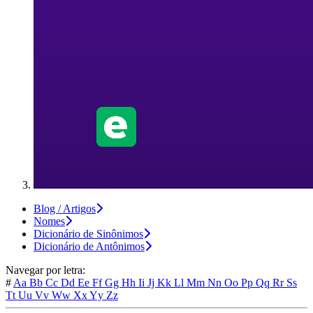
Blog / Artigos
Nomes
Dicionário de Sinônimos
Dicionário de Antônimos
Navegar por letra:
#
Aa
Bb
Cc
Dd
Ee
Ff
Gg
Hh
Ii
Jj
Kk
Ll
Mm
Nn
Oo
Pp
Qq
Rr
Ss
Tt
Uu
Vv
Ww
Xx
Yy
Zz