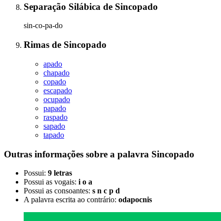
Separação Silábica
de
Sincopado
sin-co-pa-do
Rimas
de
Sincopado
apado
chapado
copado
escapado
ocupado
papado
raspado
sapado
tapado
Outras informações sobre
a palavra
Sincopado
Possui:
9 letras
Possui as vogais:
i o a
Possui as consoantes:
s n c p d
A palavra escrita ao contrário:
odapocnis