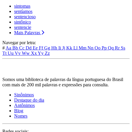
sintomas
sentíamos
sentencioso
sintônico
sentencie
Mais Palavras
Navegar por letra:
#
Aa
Bb
Cc
Dd
Ee
Ff
Gg
Hh
Ii
Jj
Kk
Ll
Mm
Nn
Oo
Pp
Qq
Rr
Ss
Tt
Uu
Vv
Ww
Xx
Yy
Zz
Somos uma biblioteca de palavras da língua portuguesa do Brasil
com mais de 200 mil palavras e expressões para consulta.
Sinônimos
Destaque do dia
Antônimos
Blog
Nomes
Redes sociais: