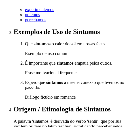
experimentemos
notemos
percebamos
Exemplos de Uso
de Sintamos
Que
sintamos
o calor do sol em nossas faces.
Exemplo de uso comum
É importante que
sintamos
empatia pelos outros.
Frase motivacional frequente
Espero que
sintamos
a mesma conexão que tivemos no
passado.
Diálogo fictício em romance
Origem / Etimologia
de
Sintamos
A palavra 'sintamos' é derivada do verbo 'sentir', que por sua
vez tem origem no latim 'sentire', significando perceber pelos