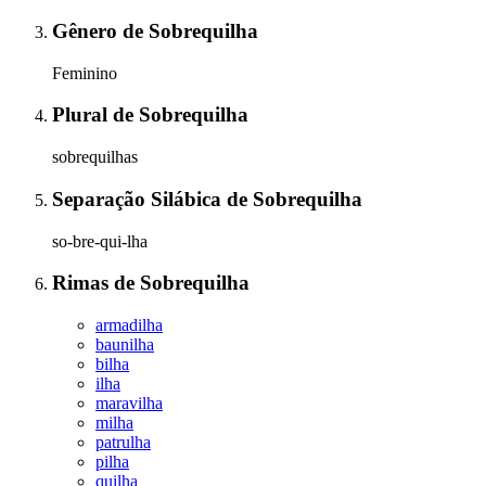
Gênero
de
Sobrequilha
Feminino
Plural
de
Sobrequilha
sobrequilhas
Separação Silábica
de
Sobrequilha
so-bre-qui-lha
Rimas
de
Sobrequilha
armadilha
baunilha
bilha
ilha
maravilha
milha
patrulha
pilha
quilha