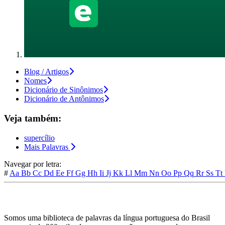
Blog / Artigos
Nomes
Dicionário de Sinônimos
Dicionário de Antônimos
Veja também:
supercílio
Mais Palavras
Navegar por letra:
#
Aa
Bb
Cc
Dd
Ee
Ff
Gg
Hh
Ii
Jj
Kk
Ll
Mm
Nn
Oo
Pp
Qq
Rr
Ss
Tt
Somos uma biblioteca de palavras da língua portuguesa do Brasil