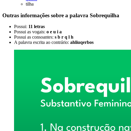
tilha
Outras informações sobre
a palavra
Sobrequilha
Possui:
11 letras
Possui as vogais:
o e u i a
Possui as consoantes:
s b r q l h
A palavra escrita ao contrário:
ahliuqerbos