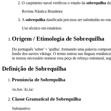
O carpinteiro naval verificou o estado da
sobrequilha
du
Revista Náutica Brasileira
A
sobrequilha
danificada precisou ser substituída no esta
Uso técnico em estaleiros
Origem / Etimologia
de
Sobrequilha
Do português 'sobre' + 'quilha', formando uma palavra composta q
fundo dos navios vikings. O termo entrou nas línguas românic
se tornou necessário nomear essa peça de reforço estrutural, s
Definição de
Sobrequilha
Pronúncia
de
Sobrequilha
/so.bɾe.ˈki.ʎa/
Classe Gramatical
de
Sobrequilha
Substantivo