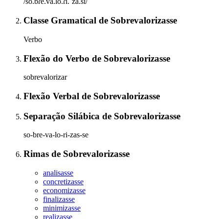
/so.bɾe.va.lo.ɾi.ˈza.si/
Classe Gramatical
de
Sobrevalorizasse
Verbo
Flexão do Verbo
de
Sobrevalorizasse
sobrevalorizar
Flexão Verbal
de
Sobrevalorizasse
Separação Silábica
de
Sobrevalorizasse
so-bre-va-lo-ri-zas-se
Rimas
de
Sobrevalorizasse
analisasse
concretizasse
economizasse
finalizasse
minimizasse
realizasse