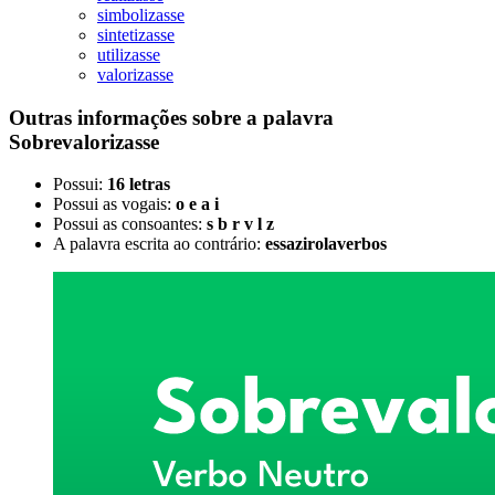
simbolizasse
sintetizasse
utilizasse
valorizasse
Outras informações sobre
a palavra
Sobrevalorizasse
Possui:
16 letras
Possui as vogais:
o e a i
Possui as consoantes:
s b r v l z
A palavra escrita ao contrário:
essazirolaverbos