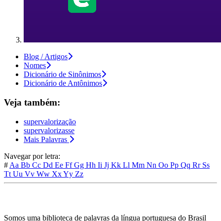
Blog / Artigos
Nomes
Dicionário de Sinônimos
Dicionário de Antônimos
Veja também:
supervalorização
supervalorizasse
Mais Palavras
Navegar por letra:
#
Aa
Bb
Cc
Dd
Ee
Ff
Gg
Hh
Ii
Jj
Kk
Ll
Mm
Nn
Oo
Pp
Qq
Rr
Ss
Tt
Uu
Vv
Ww
Xx
Yy
Zz
Somos uma biblioteca de palavras da língua portuguesa do Brasil