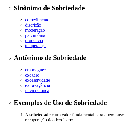
Sinônimo
de
Sobriedade
comedimento
discrição
moderação
parcimônia
prudência
temperança
Antônimo
de
Sobriedade
embriaguez
exagero
excessividade
extravagância
intemperança
Exemplos de Uso
de Sobriedade
A
sobriedade
é um valor fundamental para quem busca
recuperação do alcoolismo.