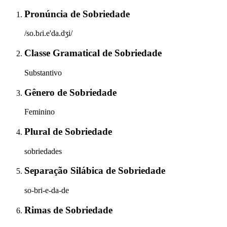
Pronúncia
de
Sobriedade
/so.bɾi.e'da.dʒi/
Classe Gramatical
de
Sobriedade
Substantivo
Gênero
de
Sobriedade
Feminino
Plural
de
Sobriedade
sobriedades
Separação Silábica
de
Sobriedade
so-bri-e-da-de
Rimas
de
Sobriedade