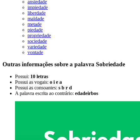
ansiedade
impiedade
liberdade
maldade
metade
piedade
propriedade
sociedade
variedade
vontade
Outras informações sobre
a palavra
Sobriedade
Possui:
10 letras
Possui as vogais:
o i e a
Possui as consoantes:
s b r d
A palavra escrita ao contrário:
edadeirbos