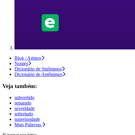
Blog / Artigos
Nomes
Dicionário de Sinônimos
Dicionário de Antônimos
Veja também:
subvertido
separado
severidade
sobretudo
superioridade
Mais Palavras
Navegar por letra: