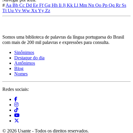
#
Aa
Bb
Cc
Dd
Ee
Ff
Gg
Hh
Ii
Jj
Kk
Ll
Mm
Nn
Oo
Pp
Qq
Rr
Ss
Tt
Uu
Vv
Ww
Xx
Yy
Zz
Somos uma biblioteca de palavras da língua portuguesa do Brasil
com mais de 200 mil palavras e expressões para consulta.
Sinônimos
Destaque do dia
Antônimos
Blog
Nomes
Redes sociais:
© 2026 Usante - Todos os direitos reservados.