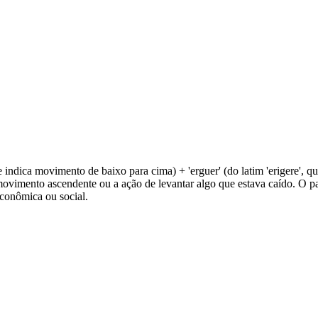
e indica movimento de baixo para cima) + 'erguer' (do latim 'erigere', que 
 movimento ascendente ou a ação de levantar algo que estava caído. O par
econômica ou social.