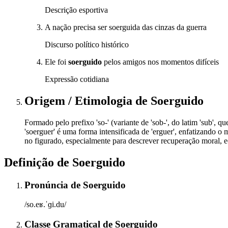
Descrição esportiva
A nação precisa ser soerguida das cinzas da guerra
Discurso político histórico
Ele foi
soerguido
pelos amigos nos momentos difíceis
Expressão cotidiana
Origem / Etimologia
de
Soerguido
Formado pelo prefixo 'so-' (variante de 'sob-', do latim 'sub', qu
'soerguer' é uma forma intensificada de 'erguer', enfatizando o
no figurado, especialmente para descrever recuperação moral, 
Definição de
Soerguido
Pronúncia
de
Soerguido
/so.eʁ.ˈɡi.du/
Classe Gramatical
de
Soerguido