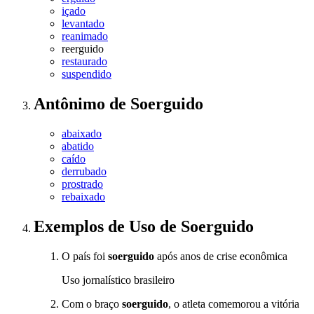
içado
levantado
reanimado
reerguido
restaurado
suspendido
Antônimo
de
Soerguido
abaixado
abatido
caído
derrubado
prostrado
rebaixado
Exemplos de Uso
de Soerguido
O país foi
soerguido
após anos de crise econômica
Uso jornalístico brasileiro
Com o braço
soerguido
, o atleta comemorou a vitória