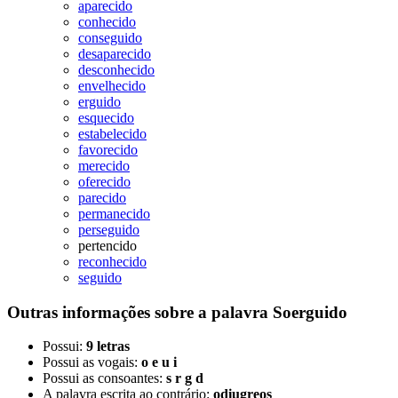
aparecido
conhecido
conseguido
desaparecido
desconhecido
envelhecido
erguido
esquecido
estabelecido
favorecido
merecido
oferecido
parecido
permanecido
perseguido
pertencido
reconhecido
seguido
Outras informações sobre
a palavra
Soerguido
Possui:
9 letras
Possui as vogais:
o e u i
Possui as consoantes:
s r g d
A palavra escrita ao contrário:
odiugreos