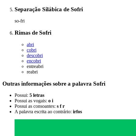
Separação Silábica
de
Sofri
so-fri
Rimas
de
Sofri
abri
cobri
descobri
encobri
entreabri
reabri
Outras informações sobre
a palavra
Sofri
Possui:
5 letras
Possui as vogais:
o i
Possui as consoantes:
s f r
A palavra escrita ao contrário:
irfos