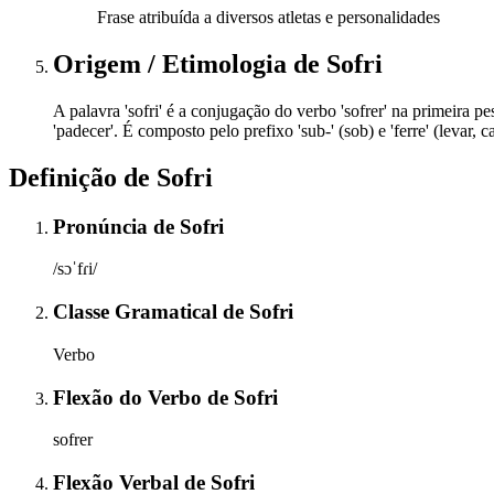
Frase atribuída a diversos atletas e personalidades
Origem / Etimologia
de
Sofri
A palavra 'sofri' é a conjugação do verbo 'sofrer' na primeira pes
'padecer'. É composto pelo prefixo 'sub-' (sob) e 'ferre' (levar, c
Definição de
Sofri
Pronúncia
de
Sofri
/sɔˈfɾi/
Classe Gramatical
de
Sofri
Verbo
Flexão do Verbo
de
Sofri
sofrer
Flexão Verbal
de
Sofri