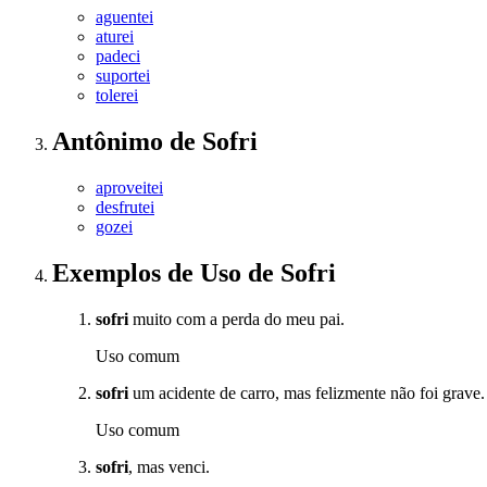
aguentei
aturei
padeci
suportei
tolerei
Antônimo
de
Sofri
aproveitei
desfrutei
gozei
Exemplos de Uso
de Sofri
sofri
muito com a perda do meu pai.
Uso comum
sofri
um acidente de carro, mas felizmente não foi grave.
Uso comum
sofri
, mas venci.