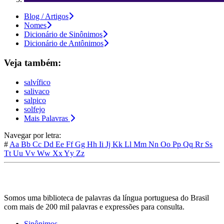
Blog / Artigos
Nomes
Dicionário de Sinônimos
Dicionário de Antônimos
Veja também:
salvífico
salivaco
salpico
solfejo
Mais Palavras
Navegar por letra:
#
Aa
Bb
Cc
Dd
Ee
Ff
Gg
Hh
Ii
Jj
Kk
Ll
Mm
Nn
Oo
Pp
Qq
Rr
Ss
Tt
Uu
Vv
Ww
Xx
Yy
Zz
Somos uma biblioteca de palavras da língua portuguesa do Brasil
com mais de 200 mil palavras e expressões para consulta.
Sinônimos