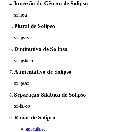
Inversão do Gênero
de
Solipso
solipsa
Plural
de
Solipso
solipsos
Diminutivo
de
Solipso
solipsinho
Aumentativo
de
Solipso
solipsão
Separação Silábica
de
Solipso
so-lip-so
Rimas
de
Solipso
apocalipse