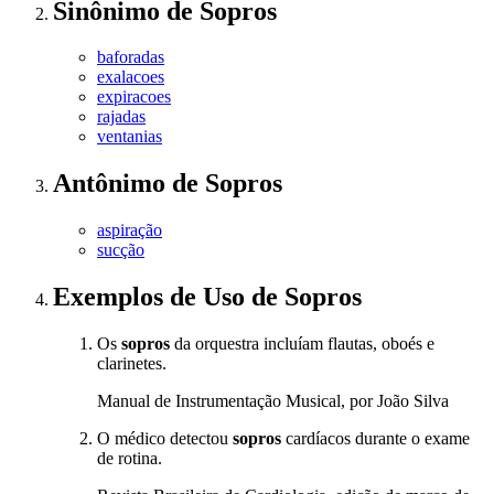
Sinônimo
de
Sopros
baforadas
exalacoes
expiracoes
rajadas
ventanias
Antônimo
de
Sopros
aspiração
sucção
Exemplos de Uso
de Sopros
Os
sopros
da orquestra incluíam flautas, oboés e
clarinetes.
Manual de Instrumentação Musical, por João Silva
O médico detectou
sopros
cardíacos durante o exame
de rotina.