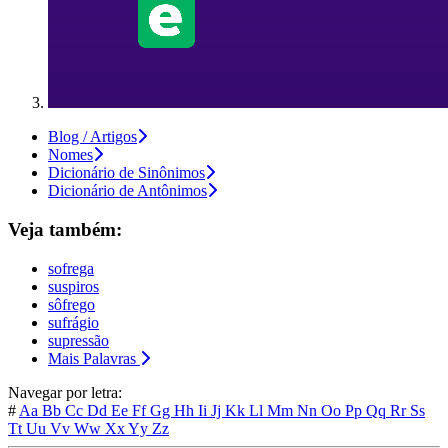
Blog / Artigos
Nomes
Dicionário de Sinônimos
Dicionário de Antônimos
Veja também:
sofrega
suspiros
sôfrego
sufrágio
supressão
Mais Palavras
Navegar por letra:
#
Aa
Bb
Cc
Dd
Ee
Ff
Gg
Hh
Ii
Jj
Kk
Ll
Mm
Nn
Oo
Pp
Qq
Rr
Ss
Tt
Uu
Vv
Ww
Xx
Yy
Zz