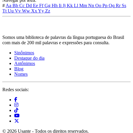
Navegar por letra:
#
Aa
Bb
Cc
Dd
Ee
Ff
Gg
Hh
Ii
Jj
Kk
Ll
Mm
Nn
Oo
Pp
Qq
Rr
Ss
Tt
Uu
Vv
Ww
Xx
Yy
Zz
Somos uma biblioteca de palavras da língua portuguesa do Brasil
com mais de 200 mil palavras e expressões para consulta.
Sinônimos
Destaque do dia
Antônimos
Blog
Nomes
Redes sociais:
© 2026 Usante - Todos os direitos reservados.