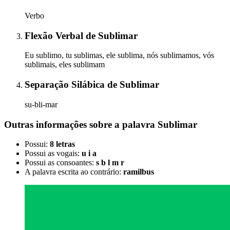
Verbo
Flexão Verbal
de
Sublimar
Eu sublimo, tu sublimas, ele sublima, nós sublimamos, vós
sublimais, eles sublimam
Separação Silábica
de
Sublimar
su-bli-mar
Outras informações sobre
a palavra
Sublimar
Possui:
8 letras
Possui as vogais:
u i a
Possui as consoantes:
s b l m r
A palavra escrita ao contrário:
ramilbus