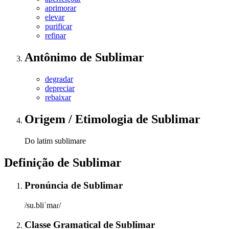
aprimorar
elevar
purificar
refinar
Antônimo
de
Sublimar
degradar
depreciar
rebaixar
Origem / Etimologia
de
Sublimar
Do latim sublimare
Definição de
Sublimar
Pronúncia
de
Sublimar
/su.bliˈmaɾ/
Classe Gramatical
de
Sublimar