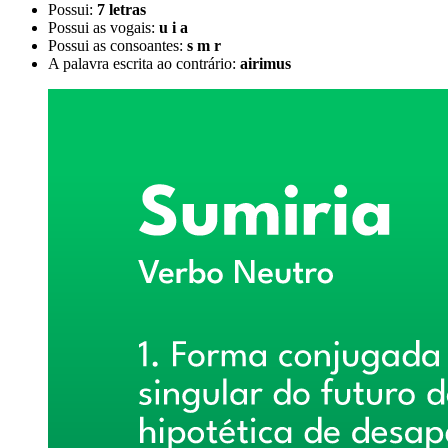
Possui:
7 letras
Possui as vogais:
u i a
Possui as consoantes:
s m r
A palavra escrita ao contrário:
airimus