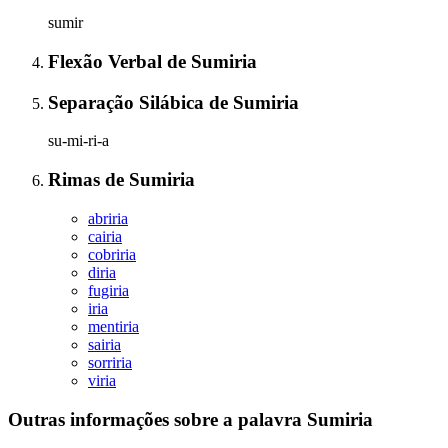
sumir
Flexão Verbal
de
Sumiria
Separação Silábica
de
Sumiria
su-mi-ri-a
Rimas
de
Sumiria
abriria
cairia
cobriria
diria
fugiria
iria
mentiria
sairia
sorriria
viria
Outras informações sobre
a palavra
Sumiria