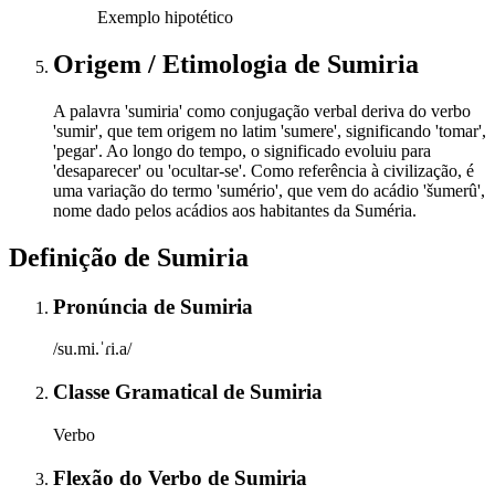
Exemplo hipotético
Origem / Etimologia
de
Sumiria
A palavra 'sumiria' como conjugação verbal deriva do verbo
'sumir', que tem origem no latim 'sumere', significando 'tomar',
'pegar'. Ao longo do tempo, o significado evoluiu para
'desaparecer' ou 'ocultar-se'. Como referência à civilização, é
uma variação do termo 'sumério', que vem do acádio 'šumerû',
nome dado pelos acádios aos habitantes da Suméria.
Definição de
Sumiria
Pronúncia
de
Sumiria
/su.mi.ˈɾi.a/
Classe Gramatical
de
Sumiria
Verbo
Flexão do Verbo
de
Sumiria