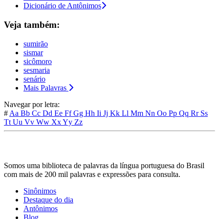
Dicionário de Antônimos
Veja também:
sumirão
sismar
sicômoro
sesmaria
senário
Mais Palavras
Navegar por letra:
#
Aa
Bb
Cc
Dd
Ee
Ff
Gg
Hh
Ii
Jj
Kk
Ll
Mm
Nn
Oo
Pp
Qq
Rr
Ss
Tt
Uu
Vv
Ww
Xx
Yy
Zz
Somos uma biblioteca de palavras da língua portuguesa do Brasil
com mais de 200 mil palavras e expressões para consulta.
Sinônimos
Destaque do dia
Antônimos
Blog