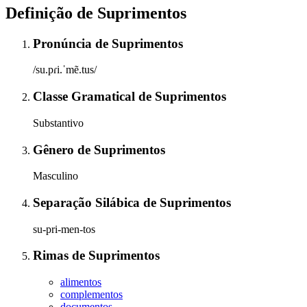
Definição de
Suprimentos
Pronúncia
de
Suprimentos
/su.pɾi.ˈmẽ.tus/
Classe Gramatical
de
Suprimentos
Substantivo
Gênero
de
Suprimentos
Masculino
Separação Silábica
de
Suprimentos
su-pri-men-tos
Rimas
de
Suprimentos
alimentos
complementos
documentos