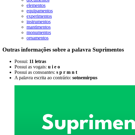
elementos
equipamentos
experimentos
instrumentos
mantimentos
monumentos
ornamentos
Outras informações sobre
a palavra
Suprimentos
Possui:
11 letras
Possui as vogais:
u i e o
Possui as consoantes:
s p r m n t
A palavra escrita ao contrário:
sotnemirpus