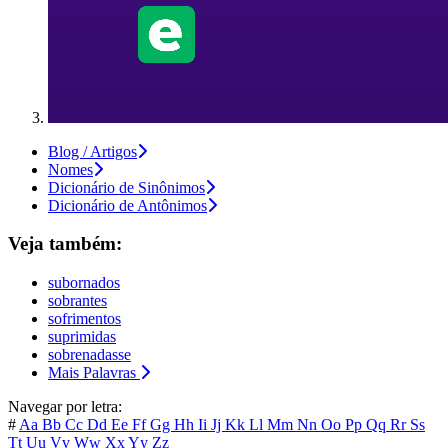
Blog / Artigos
Nomes
Dicionário de Sinônimos
Dicionário de Antônimos
Veja também:
subornados
sobrantes
sofrimentos
suprimidas
sobrenadasse
Mais Palavras
Navegar por letra:
#
Aa
Bb
Cc
Dd
Ee
Ff
Gg
Hh
Ii
Jj
Kk
Ll
Mm
Nn
Oo
Pp
Qq
Rr
Ss
Tt
Uu
Vv
Ww
Xx
Yy
Zz