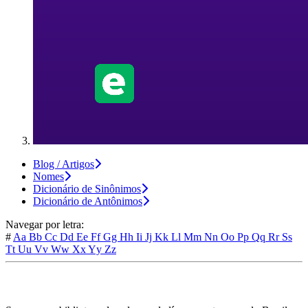
Blog / Artigos
Nomes
Dicionário de Sinônimos
Dicionário de Antônimos
Navegar por letra:
#
Aa
Bb
Cc
Dd
Ee
Ff
Gg
Hh
Ii
Jj
Kk
Ll
Mm
Nn
Oo
Pp
Qq
Rr
Ss
Tt
Uu
Vv
Ww
Xx
Yy
Zz