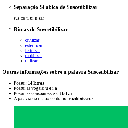
Separação Silábica
de
Suscetibilizar
sus-ce-ti-bi-li-zar
Rimas
de
Suscetibilizar
civilizar
esterilizar
fertilizar
mobilizar
utilizar
Outras informações sobre
a palavra
Suscetibilizar
Possui:
14 letras
Possui as vogais:
u e i a
Possui as consoantes:
s c t b l z r
A palavra escrita ao contrário:
razilibitecsus