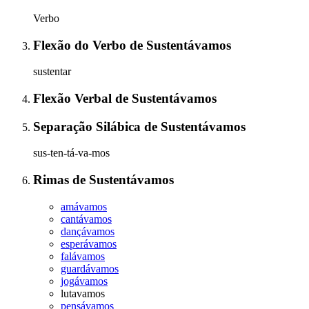
Verbo
Flexão do Verbo
de
Sustentávamos
sustentar
Flexão Verbal
de
Sustentávamos
Separação Silábica
de
Sustentávamos
sus-ten-tá-va-mos
Rimas
de
Sustentávamos
amávamos
cantávamos
dançávamos
esperávamos
falávamos
guardávamos
jogávamos
lutavamos
pensávamos