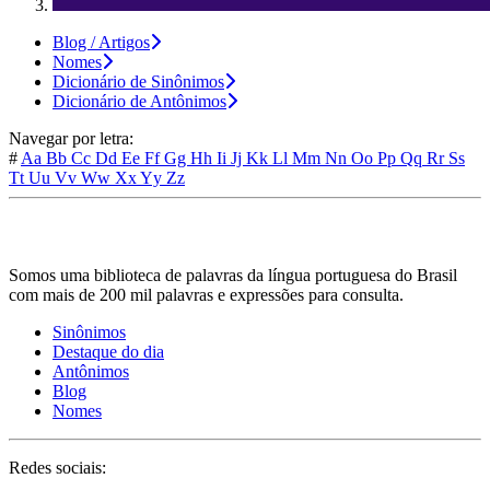
Blog / Artigos
Nomes
Dicionário de Sinônimos
Dicionário de Antônimos
Navegar por letra:
#
Aa
Bb
Cc
Dd
Ee
Ff
Gg
Hh
Ii
Jj
Kk
Ll
Mm
Nn
Oo
Pp
Qq
Rr
Ss
Tt
Uu
Vv
Ww
Xx
Yy
Zz
Somos uma biblioteca de palavras da língua portuguesa do Brasil
com mais de 200 mil palavras e expressões para consulta.
Sinônimos
Destaque do dia
Antônimos
Blog
Nomes
Redes sociais: