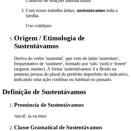
Contexto de relações internacionais
Com nosso trabalho árduo,
sustentávamos
toda a
família.
Uso cotidiano
Origem / Etimologia
de
Sustentávamos
Deriva do verbo 'sustentar', que vem do latim 'sustentare',
frequentativo de 'sustinere', formado por 'sub-' (sob) e 'tenere'
(segurar, manter). A forma 'sustentávamos' é a flexão na
primeira pessoa do plural do pretérito imperfeito do indicativo,
indicando uma ação contínua ou habitual no passado.
Definição de
Sustentávamos
Pronúncia
de
Sustentávamos
/sus.tẽ.ˈta.va.mus/
Classe Gramatical
de
Sustentávamos