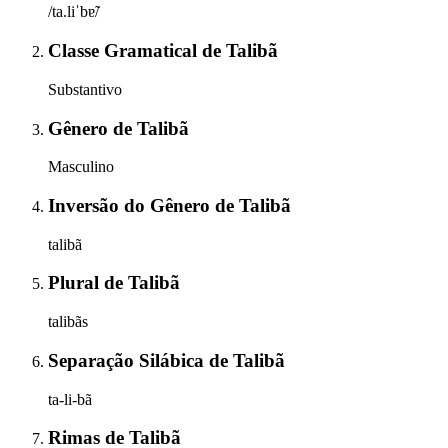
/ta.liˈbɐ̃/
Classe Gramatical
de
Talibã
Substantivo
Gênero
de
Talibã
Masculino
Inversão do Gênero
de
Talibã
talibã
Plural
de
Talibã
talibãs
Separação Silábica
de
Talibã
ta-li-bã
Rimas
de
Talibã