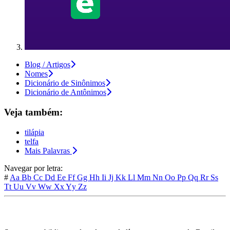
Blog / Artigos
Nomes
Dicionário de Sinônimos
Dicionário de Antônimos
Veja também:
tilápia
telfa
Mais Palavras
Navegar por letra:
#
Aa
Bb
Cc
Dd
Ee
Ff
Gg
Hh
Ii
Jj
Kk
Ll
Mm
Nn
Oo
Pp
Qq
Rr
Ss
Tt
Uu
Vv
Ww
Xx
Yy
Zz