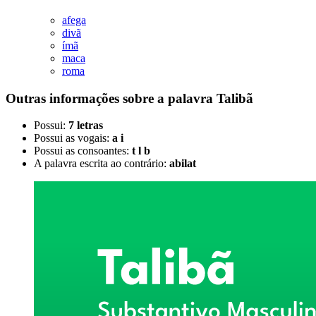
afega
divã
ímã
maca
roma
Outras informações sobre
a palavra
Talibã
Possui:
7 letras
Possui as vogais:
a i
Possui as consoantes:
t l b
A palavra escrita ao contrário:
abilat