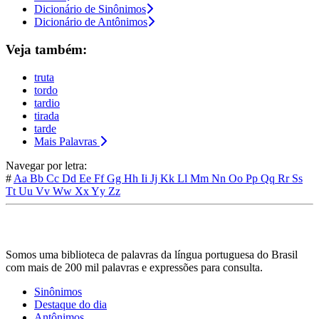
Dicionário de Sinônimos
Dicionário de Antônimos
Veja também:
truta
tordo
tardio
tirada
tarde
Mais Palavras
Navegar por letra:
#
Aa
Bb
Cc
Dd
Ee
Ff
Gg
Hh
Ii
Jj
Kk
Ll
Mm
Nn
Oo
Pp
Qq
Rr
Ss
Tt
Uu
Vv
Ww
Xx
Yy
Zz
Somos uma biblioteca de palavras da língua portuguesa do Brasil
com mais de 200 mil palavras e expressões para consulta.
Sinônimos
Destaque do dia
Antônimos