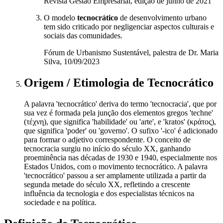
Revista Gestão Empresarial, edição de junho de 2021
O modelo
tecnocrático
de desenvolvimento urbano
tem sido criticado por negligenciar aspectos culturais e
sociais das comunidades.
Fórum de Urbanismo Sustentável, palestra de Dr. Maria
Silva, 10/09/2023
Origem / Etimologia
de
Tecnocrático
A palavra 'tecnocrático' deriva do termo 'tecnocracia', que por
sua vez é formada pela junção dos elementos gregos 'techne'
(τέχνη), que significa 'habilidade' ou 'arte', e 'kratos' (κράτος),
que significa 'poder' ou 'governo'. O sufixo '-ico' é adicionado
para formar o adjetivo correspondente. O conceito de
tecnocracia surgiu no início do século XX, ganhando
proeminência nas décadas de 1930 e 1940, especialmente nos
Estados Unidos, com o movimento tecnocrático. A palavra
'tecnocrático' passou a ser amplamente utilizada a partir da
segunda metade do século XX, refletindo a crescente
influência da tecnologia e dos especialistas técnicos na
sociedade e na política.