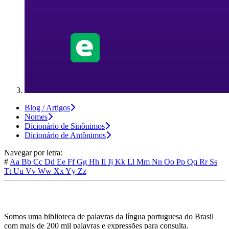
Blog / Artigos
Nomes
Dicionário de Sinônimos
Dicionário de Antônimos
Navegar por letra:
#
Aa
Bb
Cc
Dd
Ee
Ff
Gg
Hh
Ii
Jj
Kk
Ll
Mm
Nn
Oo
Pp
Qq
Rr
Ss
Tt
Uu
Vv
Ww
Xx
Yy
Zz
Somos uma biblioteca de palavras da língua portuguesa do Brasil
com mais de 200 mil palavras e expressões para consulta.