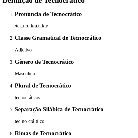
Definição de
Tecnocrático
Pronúncia
de
Tecnocrático
/tek.no.ˈkɾa.ti.ku/
Classe Gramatical
de
Tecnocrático
Adjetivo
Gênero
de
Tecnocrático
Masculino
Plural
de
Tecnocrático
tecnocráticos
Separação Silábica
de
Tecnocrático
tec-no-crá-ti-co
Rimas
de
Tecnocrático