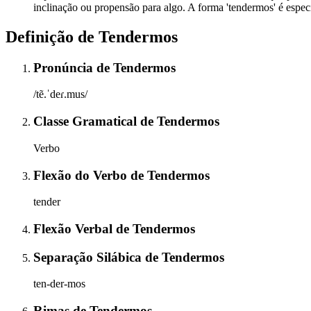
inclinação ou propensão para algo. A forma 'tendermos' é espec
Definição de
Tendermos
Pronúncia
de
Tendermos
/tẽ.ˈdeɾ.mus/
Classe Gramatical
de
Tendermos
Verbo
Flexão do Verbo
de
Tendermos
tender
Flexão Verbal
de
Tendermos
Separação Silábica
de
Tendermos
ten-der-mos
Rimas
de
Tendermos