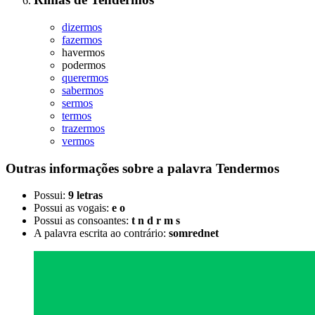
dizermos
fazermos
havermos
podermos
querermos
sabermos
sermos
termos
trazermos
vermos
Outras informações sobre
a palavra
Tendermos
Possui:
9 letras
Possui as vogais:
e o
Possui as consoantes:
t n d r m s
A palavra escrita ao contrário:
somrednet