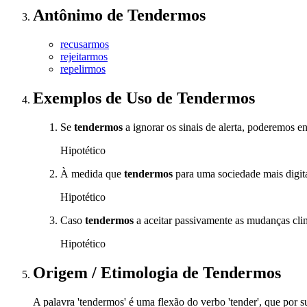
Antônimo
de
Tendermos
recusarmos
rejeitarmos
repelirmos
Exemplos de Uso
de Tendermos
Se
tendermos
a ignorar os sinais de alerta, poderemos e
Hipotético
À medida que
tendermos
para uma sociedade mais digita
Hipotético
Caso
tendermos
a aceitar passivamente as mudanças cli
Hipotético
Origem / Etimologia
de
Tendermos
A palavra 'tendermos' é uma flexão do verbo 'tender', que por sua