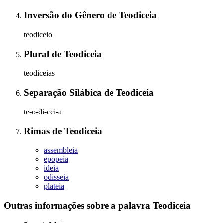
Inversão do Gênero
de
Teodiceia
teodiceio
Plural
de
Teodiceia
teodiceias
Separação Silábica
de
Teodiceia
te-o-di-cei-a
Rimas
de
Teodiceia
assembleia
epopeia
ideia
odisseia
plateia
Outras informações sobre
a palavra
Teodiceia