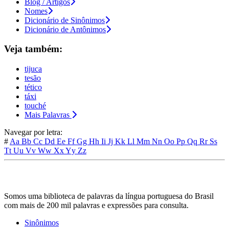
Blog / Artigos
Nomes
Dicionário de Sinônimos
Dicionário de Antônimos
Veja também:
tijuca
tesão
tético
táxi
touché
Mais Palavras
Navegar por letra:
#
Aa
Bb
Cc
Dd
Ee
Ff
Gg
Hh
Ii
Jj
Kk
Ll
Mm
Nn
Oo
Pp
Qq
Rr
Ss
Tt
Uu
Vv
Ww
Xx
Yy
Zz
Somos uma biblioteca de palavras da língua portuguesa do Brasil
com mais de 200 mil palavras e expressões para consulta.
Sinônimos