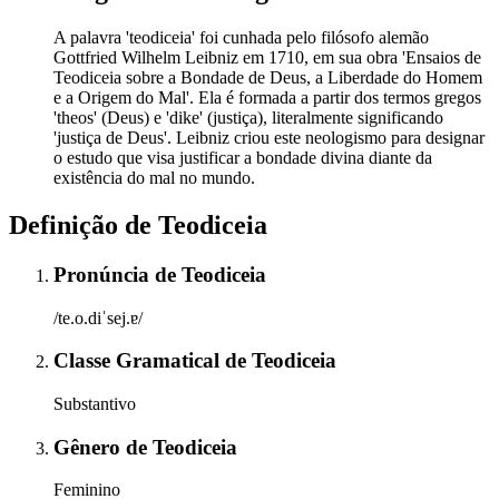
A palavra 'teodiceia' foi cunhada pelo filósofo alemão
Gottfried Wilhelm Leibniz em 1710, em sua obra 'Ensaios de
Teodiceia sobre a Bondade de Deus, a Liberdade do Homem
e a Origem do Mal'. Ela é formada a partir dos termos gregos
'theos' (Deus) e 'dike' (justiça), literalmente significando
'justiça de Deus'. Leibniz criou este neologismo para designar
o estudo que visa justificar a bondade divina diante da
existência do mal no mundo.
Definição de
Teodiceia
Pronúncia
de
Teodiceia
/te.o.diˈsej.ɐ/
Classe Gramatical
de
Teodiceia
Substantivo
Gênero
de
Teodiceia
Feminino