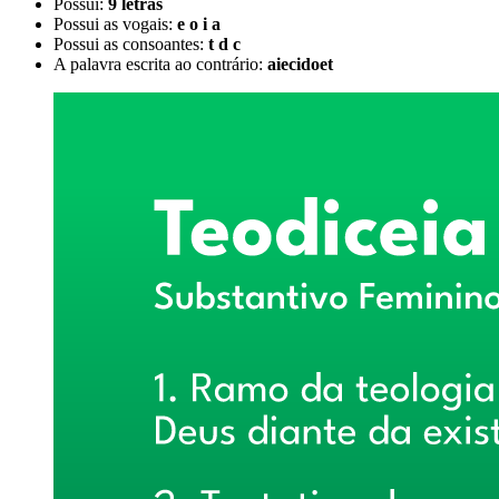
Possui:
9 letras
Possui as vogais:
e o i a
Possui as consoantes:
t d c
A palavra escrita ao contrário:
aiecidoet