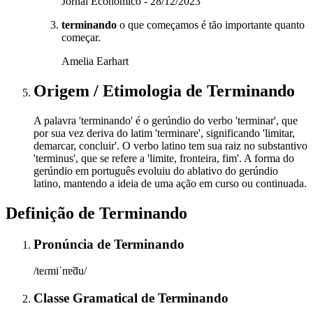
Jornal Econômico - 28/12/2023
terminando
o que começamos é tão importante quanto
começar.
Amelia Earhart
Origem / Etimologia
de
Terminando
A palavra 'terminando' é o gerúndio do verbo 'terminar', que
por sua vez deriva do latim 'terminare', significando 'limitar,
demarcar, concluir'. O verbo latino tem sua raiz no substantivo
'terminus', que se refere a 'limite, fronteira, fim'. A forma do
gerúndio em português evoluiu do ablativo do gerúndio
latino, mantendo a ideia de uma ação em curso ou continuada.
Definição de
Terminando
Pronúncia
de
Terminando
/teɾmiˈnɐ̃du/
Classe Gramatical
de
Terminando