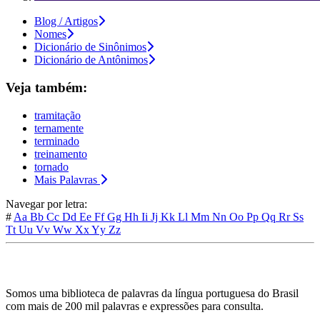
Blog / Artigos
Nomes
Dicionário de Sinônimos
Dicionário de Antônimos
Veja também:
tramitação
ternamente
terminado
treinamento
tornado
Mais Palavras
Navegar por letra:
#
Aa
Bb
Cc
Dd
Ee
Ff
Gg
Hh
Ii
Jj
Kk
Ll
Mm
Nn
Oo
Pp
Qq
Rr
Ss
Tt
Uu
Vv
Ww
Xx
Yy
Zz
Somos uma biblioteca de palavras da língua portuguesa do Brasil
com mais de 200 mil palavras e expressões para consulta.