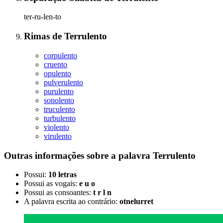
ter-ru-len-to
Rimas
de
Terrulento
corpulento
cruento
opulento
pulverulento
purulento
sonolento
truculento
turbulento
violento
virulento
Outras informações sobre
a palavra
Terrulento
Possui:
10 letras
Possui as vogais:
e u o
Possui as consoantes:
t r l n
A palavra escrita ao contrário:
otnelurret