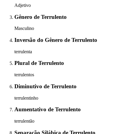
Adjetivo
Gênero
de
Terrulento
Masculino
Inversão do Gênero
de
Terrulento
terrulenta
Plural
de
Terrulento
terrulentos
Diminutivo
de
Terrulento
terrulentinho
Aumentativo
de
Terrulento
terrulentão
Separação Silábica
de
Terrulento