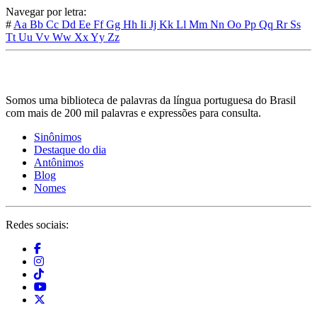
Navegar por letra:
#
Aa
Bb
Cc
Dd
Ee
Ff
Gg
Hh
Ii
Jj
Kk
Ll
Mm
Nn
Oo
Pp
Qq
Rr
Ss
Tt
Uu
Vv
Ww
Xx
Yy
Zz
Somos uma biblioteca de palavras da língua portuguesa do Brasil
com mais de 200 mil palavras e expressões para consulta.
Sinônimos
Destaque do dia
Antônimos
Blog
Nomes
Redes sociais: