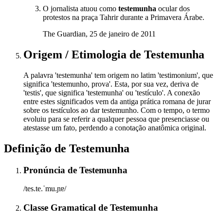
O jornalista atuou como
testemunha
ocular dos
protestos na praça Tahrir durante a Primavera Árabe.
The Guardian, 25 de janeiro de 2011
Origem / Etimologia
de
Testemunha
A palavra 'testemunha' tem origem no latim 'testimonium', que
significa 'testemunho, prova'. Esta, por sua vez, deriva de
'testis', que significa 'testemunha' ou 'testículo'. A conexão
entre estes significados vem da antiga prática romana de jurar
sobre os testículos ao dar testemunho. Com o tempo, o termo
evoluiu para se referir a qualquer pessoa que presenciasse ou
atestasse um fato, perdendo a conotação anatômica original.
Definição de
Testemunha
Pronúncia
de
Testemunha
/tes.te.ˈmu.ɲɐ/
Classe Gramatical
de
Testemunha