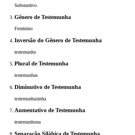
Substantivo
Gênero
de
Testemunha
Feminino
Inversão do Gênero
de
Testemunha
testemunho
Plural
de
Testemunha
testemunhas
Diminutivo
de
Testemunha
testemunhazinha
Aumentativo
de
Testemunha
testemunhona
Separação Silábica
de
Testemunha