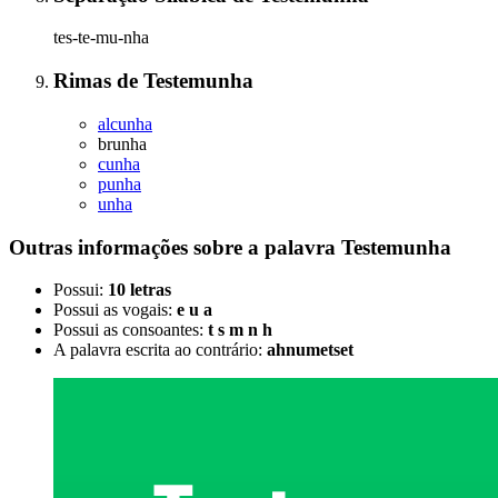
tes-te-mu-nha
Rimas
de
Testemunha
alcunha
brunha
cunha
punha
unha
Outras informações sobre
a palavra
Testemunha
Possui:
10 letras
Possui as vogais:
e u a
Possui as consoantes:
t s m n h
A palavra escrita ao contrário:
ahnumetset