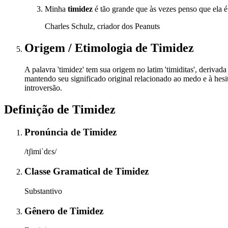
Minha
timidez
é tão grande que às vezes penso que ela é
Charles Schulz, criador dos Peanuts
Origem / Etimologia
de
Timidez
A palavra 'timidez' tem sua origem no latim 'timiditas', derivad
mantendo seu significado original relacionado ao medo e à hes
introversão.
Definição de
Timidez
Pronúncia
de
Timidez
/tʃimiˈdɛs/
Classe Gramatical
de
Timidez
Substantivo
Gênero
de
Timidez