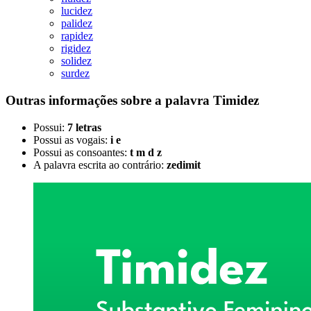
lucidez
palidez
rapidez
rigidez
solidez
surdez
Outras informações sobre
a palavra
Timidez
Possui:
7 letras
Possui as vogais:
i e
Possui as consoantes:
t m d z
A palavra escrita ao contrário:
zedimit