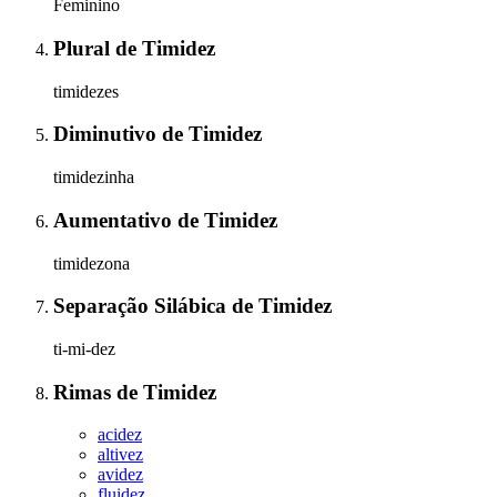
Feminino
Plural
de
Timidez
timidezes
Diminutivo
de
Timidez
timidezinha
Aumentativo
de
Timidez
timidezona
Separação Silábica
de
Timidez
ti-mi-dez
Rimas
de
Timidez
acidez
altivez
avidez
fluidez