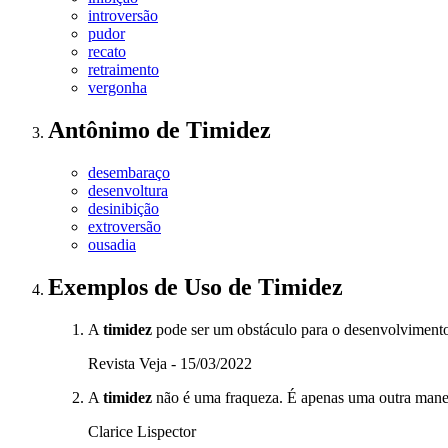
introversão
pudor
recato
retraimento
vergonha
Antônimo
de
Timidez
desembaraço
desenvoltura
desinibição
extroversão
ousadia
Exemplos de Uso
de Timidez
A
timidez
pode ser um obstáculo para o desenvolvimento 
Revista Veja - 15/03/2022
A
timidez
não é uma fraqueza. É apenas uma outra manei
Clarice Lispector