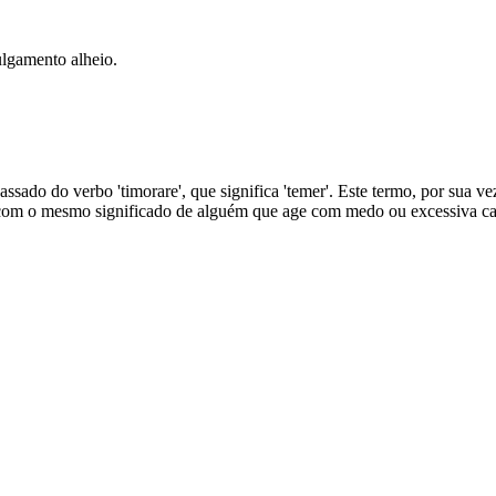
ulgamento alheio.
passado do verbo 'timorare', que significa 'temer'. Este termo, por sua ve
s com o mesmo significado de alguém que age com medo ou excessiva cau