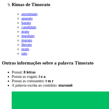
Rimas
de
Timorato
anonimato
aparato
barato
candidato
grato
imediato
ingrato
literato
prato
rato
Outras informações sobre
a palavra
Timorato
Possui:
8 letras
Possui as vogais:
i o a
Possui as consoantes:
t m r
A palavra escrita ao contrário:
otaromit