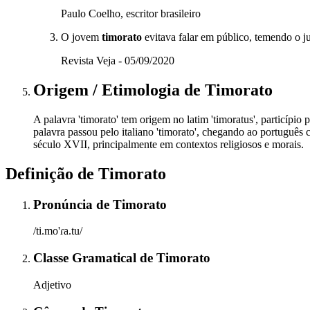
Paulo Coelho, escritor brasileiro
O jovem
timorato
evitava falar em público, temendo o j
Revista Veja - 05/09/2020
Origem / Etimologia
de
Timorato
A palavra 'timorato' tem origem no latim 'timoratus', particípio 
palavra passou pelo italiano 'timorato', chegando ao portuguê
século XVII, principalmente em contextos religiosos e morais.
Definição de
Timorato
Pronúncia
de
Timorato
/ti.mo'ɾa.tu/
Classe Gramatical
de
Timorato
Adjetivo