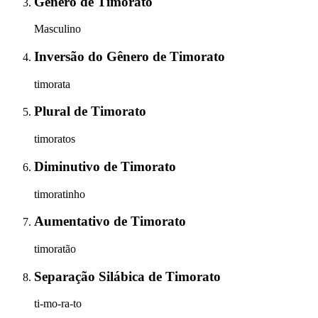
Gênero
de
Timorato
Masculino
Inversão do Gênero
de
Timorato
timorata
Plural
de
Timorato
timoratos
Diminutivo
de
Timorato
timoratinho
Aumentativo
de
Timorato
timoratão
Separação Silábica
de
Timorato
ti-mo-ra-to