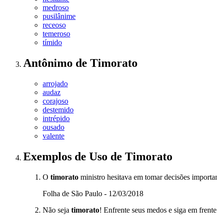
medroso
pusilânime
receoso
temeroso
tímido
Antônimo
de
Timorato
arrojado
audaz
corajoso
destemido
intrépido
ousado
valente
Exemplos de Uso
de Timorato
O
timorato
ministro hesitava em tomar decisões importan
Folha de São Paulo - 12/03/2018
Não seja
timorato
! Enfrente seus medos e siga em frente