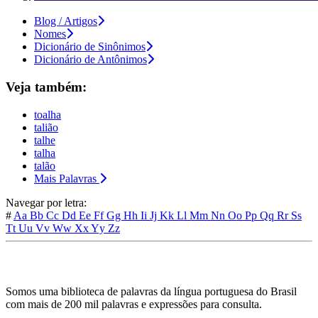
Blog / Artigos
Nomes
Dicionário de Sinônimos
Dicionário de Antônimos
Veja também:
toalha
talião
talhe
talha
talão
Mais Palavras
Navegar por letra:
#
Aa
Bb
Cc
Dd
Ee
Ff
Gg
Hh
Ii
Jj
Kk
Ll
Mm
Nn
Oo
Pp
Qq
Rr
Ss
Tt
Uu
Vv
Ww
Xx
Yy
Zz
Somos uma biblioteca de palavras da língua portuguesa do Brasil
com mais de 200 mil palavras e expressões para consulta.