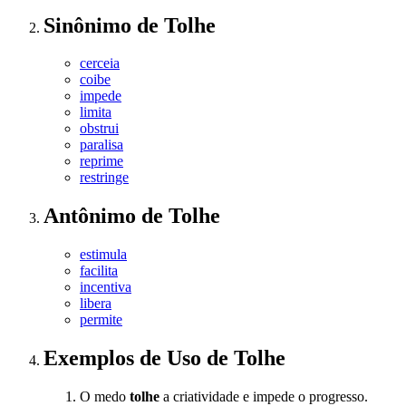
Sinônimo
de
Tolhe
cerceia
coibe
impede
limita
obstrui
paralisa
reprime
restringe
Antônimo
de
Tolhe
estimula
facilita
incentiva
libera
permite
Exemplos de Uso
de Tolhe
O medo
tolhe
a criatividade e impede o progresso.