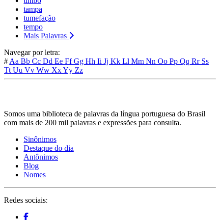
timbó
tampa
tumefação
tempo
Mais Palavras
Navegar por letra:
#
Aa
Bb
Cc
Dd
Ee
Ff
Gg
Hh
Ii
Jj
Kk
Ll
Mm
Nn
Oo
Pp
Qq
Rr
Ss
Tt
Uu
Vv
Ww
Xx
Yy
Zz
Somos uma biblioteca de palavras da língua portuguesa do Brasil
com mais de 200 mil palavras e expressões para consulta.
Sinônimos
Destaque do dia
Antônimos
Blog
Nomes
Redes sociais: