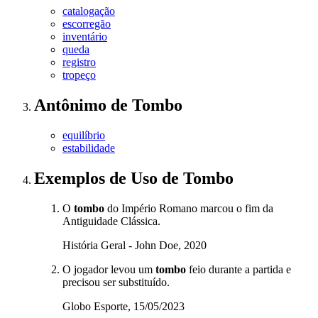
catalogação
escorregão
inventário
queda
registro
tropeço
Antônimo
de
Tombo
equilíbrio
estabilidade
Exemplos de Uso
de Tombo
O
tombo
do Império Romano marcou o fim da
Antiguidade Clássica.
História Geral - John Doe, 2020
O jogador levou um
tombo
feio durante a partida e
precisou ser substituído.
Globo Esporte, 15/05/2023