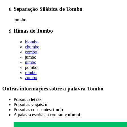
Separação Silábica
de
Tombo
tom-bo
Rimas
de
Tombo
biombo
chumbo
combo
jumbo
nimbo
pombo
rombo
zumbo
Outras informações sobre
a palavra
Tombo
Possui:
5 letras
Possui as vogais:
o
Possui as consoantes:
t m b
A palavra escrita ao contrário:
obmot