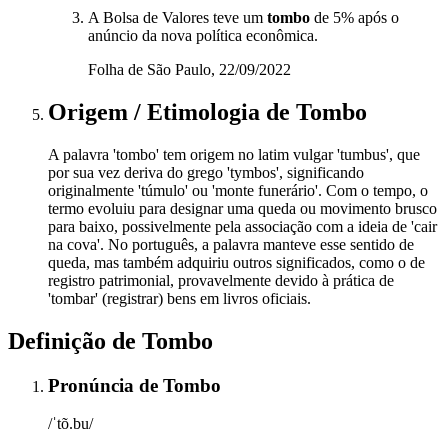
A Bolsa de Valores teve um
tombo
de 5% após o
anúncio da nova política econômica.
Folha de São Paulo, 22/09/2022
Origem / Etimologia
de
Tombo
A palavra 'tombo' tem origem no latim vulgar 'tumbus', que
por sua vez deriva do grego 'tymbos', significando
originalmente 'túmulo' ou 'monte funerário'. Com o tempo, o
termo evoluiu para designar uma queda ou movimento brusco
para baixo, possivelmente pela associação com a ideia de 'cair
na cova'. No português, a palavra manteve esse sentido de
queda, mas também adquiriu outros significados, como o de
registro patrimonial, provavelmente devido à prática de
'tombar' (registrar) bens em livros oficiais.
Definição de
Tombo
Pronúncia
de
Tombo
/ˈtõ.bu/