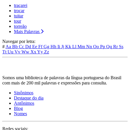
traçarei
troçar
tuitar
tour
torreão
Mais Palavras
Navegar por letra:
#
Aa
Bb
Cc
Dd
Ee
Ff
Gg
Hh
Ii
Jj
Kk
Ll
Mm
Nn
Oo
Pp
Qq
Rr
Ss
Tt
Uu
Vv
Ww
Xx
Yy
Zz
Somos uma biblioteca de palavras da língua portuguesa do Brasil
com mais de 200 mil palavras e expressões para consulta.
Sinônimos
Destaque do dia
Antônimos
Blog
Nomes
Redes sociais: