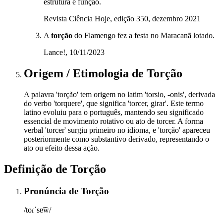
estrutura e função.
Revista Ciência Hoje, edição 350, dezembro 2021
A
torção
do Flamengo fez a festa no Maracanã lotado.
Lance!, 10/11/2023
Origem / Etimologia
de
Torção
A palavra 'torção' tem origem no latim 'torsio, -onis', derivada
do verbo 'torquere', que significa 'torcer, girar'. Este termo
latino evoluiu para o português, mantendo seu significado
essencial de movimento rotativo ou ato de torcer. A forma
verbal 'torcer' surgiu primeiro no idioma, e 'torção' apareceu
posteriormente como substantivo derivado, representando o
ato ou efeito dessa ação.
Definição de
Torção
Pronúncia
de
Torção
/toɾˈsɐ̃w̃/