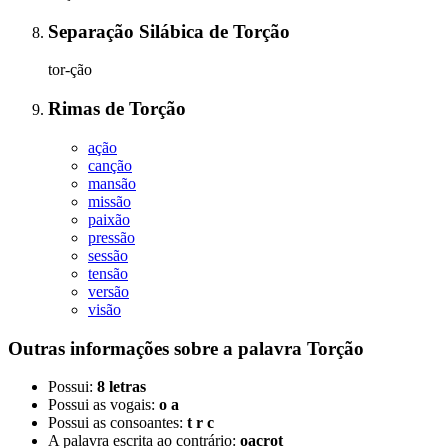
Separação Silábica
de
Torção
tor-ção
Rimas
de
Torção
ação
canção
mansão
missão
paixão
pressão
sessão
tensão
versão
visão
Outras informações sobre
a palavra
Torção
Possui:
8 letras
Possui as vogais:
o a
Possui as consoantes:
t r c
A palavra escrita ao contrário:
oacrot