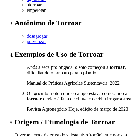
atorroar
empelotar
Antônimo
de
Torroar
desagregar
pulverizar
Exemplos de Uso
de Torroar
Após a seca prolongada, o solo começou a
torroar
,
dificultando o preparo para o plantio.
Manual de Práticas Agrícolas Sustentáveis, 2022
O agricultor notou que o campo estava começando a
torroar
devido à falta de chuva e decidiu irrigar a área.
Revista Agronegócio Hoje, edição de março de 2023
Origem / Etimologia
de
Torroar
O verbo 'torroar' deriva do substantivo 'torrão', que por sua