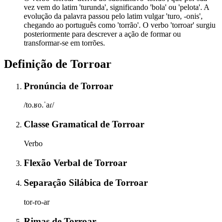
vez vem do latim 'turunda', significando 'bola' ou 'pelota'. A
evolução da palavra passou pelo latim vulgar 'turo, -onis',
chegando ao português como 'torrão'. O verbo 'torroar' surgiu
posteriormente para descrever a ação de formar ou
transformar-se em torrões.
Definição de
Torroar
Pronúncia
de
Torroar
/to.ʁo.ˈaɾ/
Classe Gramatical
de
Torroar
Verbo
Flexão Verbal
de
Torroar
Separação Silábica
de
Torroar
tor-ro-ar
Rimas
de
Torroar