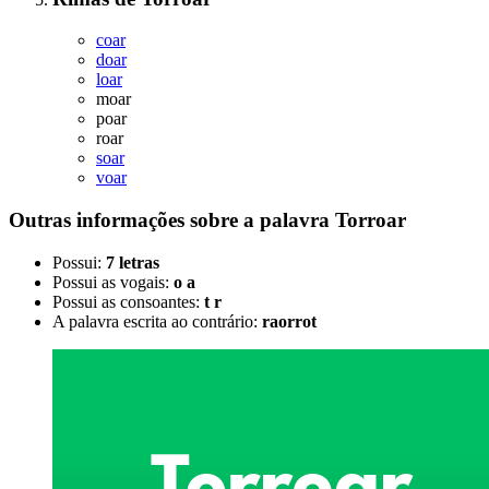
coar
doar
loar
moar
poar
roar
soar
voar
Outras informações sobre
a palavra
Torroar
Possui:
7 letras
Possui as vogais:
o a
Possui as consoantes:
t r
A palavra escrita ao contrário:
raorrot