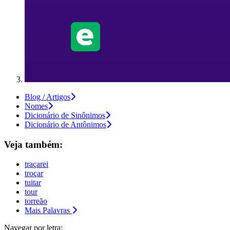
Blog / Artigos
Nomes
Dicionário de Sinônimos
Dicionário de Antônimos
Veja também:
traçarei
troçar
tuitar
tour
torreão
Mais Palavras
Navegar por letra: