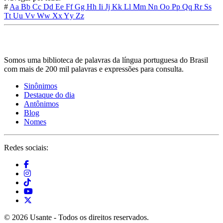
#
Aa
Bb
Cc
Dd
Ee
Ff
Gg
Hh
Ii
Jj
Kk
Ll
Mm
Nn
Oo
Pp
Qq
Rr
Ss
Tt
Uu
Vv
Ww
Xx
Yy
Zz
Somos uma biblioteca de palavras da língua portuguesa do Brasil
com mais de 200 mil palavras e expressões para consulta.
Sinônimos
Destaque do dia
Antônimos
Blog
Nomes
Redes sociais:
© 2026 Usante - Todos os direitos reservados.