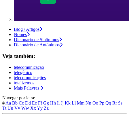
Blog / Artigos
Nomes
Dicionário de Sinônimos
Dicionário de Antônimos
Veja também:
telecomunicação
telegênico
telecomunicações
totalizemos
Mais Palavras
Navegar por letra:
#
Aa
Bb
Cc
Dd
Ee
Ff
Gg
Hh
Ii
Jj
Kk
Ll
Mm
Nn
Oo
Pp
Qq
Rr
Ss
Tt
Uu
Vv
Ww
Xx
Yy
Zz