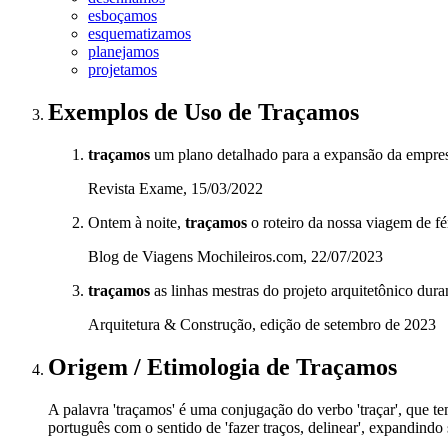
esboçamos
esquematizamos
planejamos
projetamos
Exemplos de Uso
de Traçamos
traçamos
um plano detalhado para a expansão da empres
Revista Exame, 15/03/2022
Ontem à noite,
traçamos
o roteiro da nossa viagem de fér
Blog de Viagens Mochileiros.com, 22/07/2023
traçamos
as linhas mestras do projeto arquitetônico duran
Arquitetura & Construção, edição de setembro de 2023
Origem / Etimologia
de
Traçamos
A palavra 'traçamos' é uma conjugação do verbo 'traçar', que tem s
português com o sentido de 'fazer traços, delinear', expandindo 