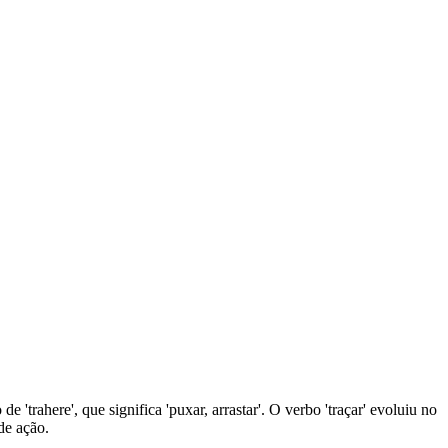
e 'trahere', que significa 'puxar, arrastar'. O verbo 'traçar' evoluiu no
de ação.