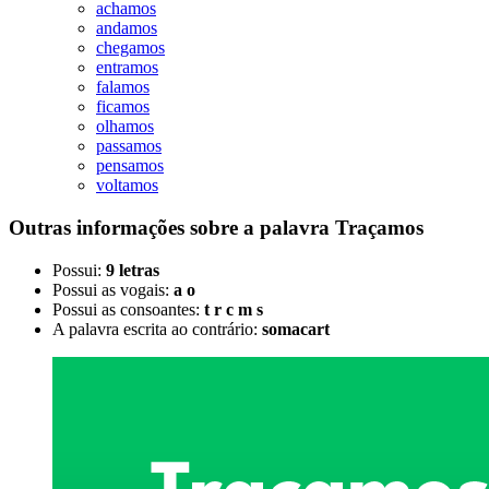
achamos
andamos
chegamos
entramos
falamos
ficamos
olhamos
passamos
pensamos
voltamos
Outras informações sobre
a palavra
Traçamos
Possui:
9 letras
Possui as vogais:
a o
Possui as consoantes:
t r c m s
A palavra escrita ao contrário:
somacart