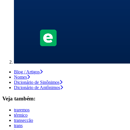
Blog / Artigos
Nomes
Dicionário de Sinônimos
Dicionário de Antônimos
Veja também:
traremos
térmico
transecção
trans