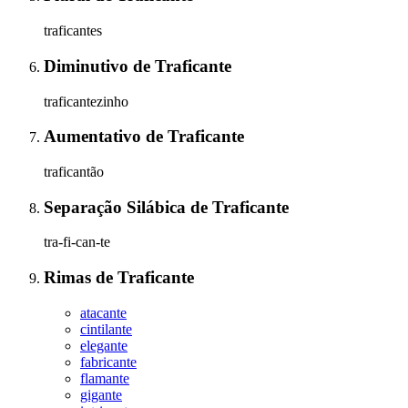
traficantes
Diminutivo
de
Traficante
traficantezinho
Aumentativo
de
Traficante
traficantão
Separação Silábica
de
Traficante
tra-fi-can-te
Rimas
de
Traficante
atacante
cintilante
elegante
fabricante
flamante
gigante