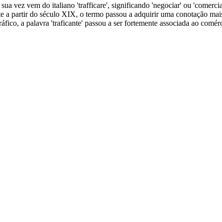
or sua vez vem do italiano 'trafficare', significando 'negociar' ou 'come
 a partir do século XIX, o termo passou a adquirir uma conotação mais
co, a palavra 'traficante' passou a ser fortemente associada ao comérc