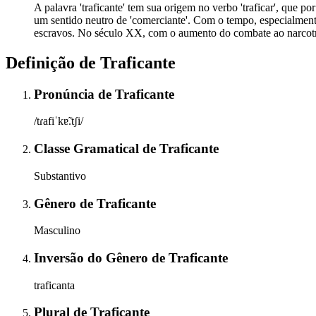
A palavra 'traficante' tem sua origem no verbo 'traficar', que p
um sentido neutro de 'comerciante'. Com o tempo, especialmente
escravos. No século XX, com o aumento do combate ao narcotráfi
Definição de
Traficante
Pronúncia
de
Traficante
/tɾafiˈkɐ̃.tʃi/
Classe Gramatical
de
Traficante
Substantivo
Gênero
de
Traficante
Masculino
Inversão do Gênero
de
Traficante
traficanta
Plural
de
Traficante