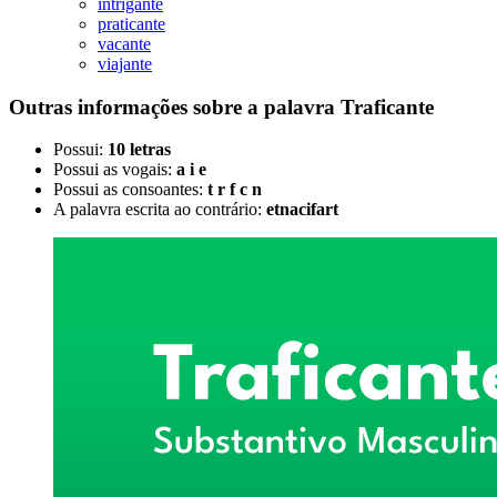
intrigante
praticante
vacante
viajante
Outras informações sobre
a palavra
Traficante
Possui:
10 letras
Possui as vogais:
a i e
Possui as consoantes:
t r f c n
A palavra escrita ao contrário:
etnacifart